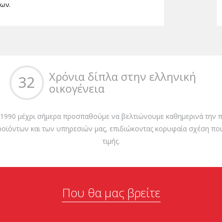
των.
Χρόνια δίπλα στην ελληνική
32
οικογένεια
 1990 μέχρι σήμερα προσπαθούμε να βελτιώνουμε καθημερινά την π
ροϊόντων και των υπηρεσιών μας, επιδιώκοντας κορυφαία σχέση ποι
τιμής.
Που θα μας βρείτε