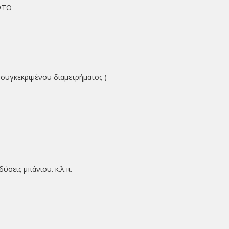
ΩΤΟ
ς συγκεκριμένου διαμετρήματος )
ύσεις μπάνιου. κ.λ.π.