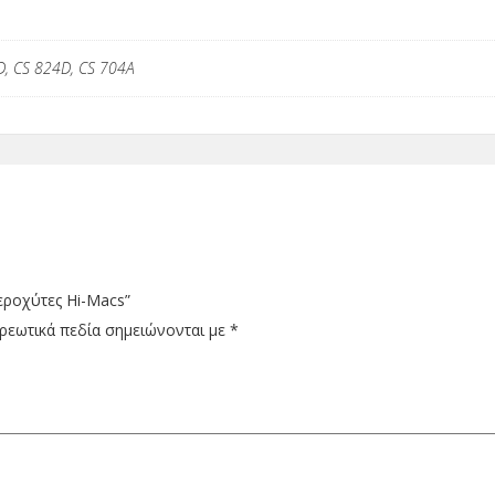
D, CS 824D, CS 704A
εροχύτες Hi-Macs”
ρεωτικά πεδία σημειώνονται με
*