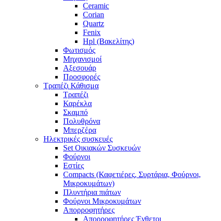
Ceramic
Corian
Quartz
Fenix
Hpl (Βακελίτης)
Φωτισμός
Μηχανισμοί
Αξεσουάρ
Προσφορές
Τραπέζι Κάθισμα
Τραπέζι
Καρέκλα
Σκαμπό
Πολυθρόνα
Μπερζέρα
Ηλεκτρικές συσκευές
Set Οικιακών Συσκευών
Φούρνοι
Εστίες
Compacts (Καφετιέρες, Συρτάρια, Φούρνοι,
Μικροκυμάτων)
Πλυντήρια πιάτων
Φούρνοι Μικροκυμάτων
Απορροφητήρες
Απορροφητήρες Ένθετοι