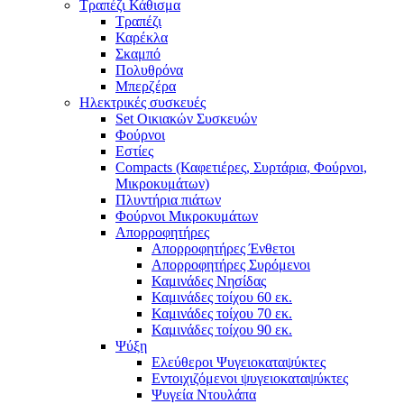
Τραπέζι Κάθισμα
Τραπέζι
Καρέκλα
Σκαμπό
Πολυθρόνα
Μπερζέρα
Ηλεκτρικές συσκευές
Set Οικιακών Συσκευών
Φούρνοι
Εστίες
Compacts (Καφετιέρες, Συρτάρια, Φούρνοι,
Μικροκυμάτων)
Πλυντήρια πιάτων
Φούρνοι Μικροκυμάτων
Απορροφητήρες
Απορροφητήρες Ένθετοι
Απορροφητήρες Συρόμενοι
Καμινάδες Νησίδας
Καμινάδες τοίχου 60 εκ.
Καμινάδες τοίχου 70 εκ.
Καμινάδες τοίχου 90 εκ.
Ψύξη
Ελεύθεροι Ψυγειοκαταψύκτες
Εντοιχιζόμενοι ψυγειοκαταψύκτες
Ψυγεία Ντουλάπα