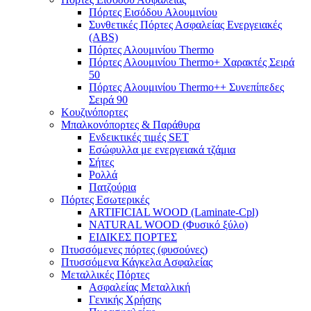
Πόρτες Eισόδου Αλουμινίου
Συνθετικές Πόρτες Ασφαλείας Ενεργειακές
(ABS)
Πόρτες Αλουμινίου Thermo
Πόρτες Αλουμινίου Thermo+ Χαρακτές Σειρά
50
Πόρτες Αλουμινίου Thermo++ Συνεπίπεδες
Σειρά 90
Κουζινόπορτες
Μπαλκονόπορτες & Παράθυρα
Ενδεικτικές τιμές SET
Εσώφυλλα με ενεργειακά τζάμια
Σήτες
Ρολλά
Πατζούρια
Πόρτες Εσωτερικές
ARTIFICIAL WOOD (Laminate-Cpl)
NATURAL WOOD (Φυσικό ξύλο)
ΕΙΔΙΚΕΣ ΠΟΡΤΕΣ
Πτυσσόμενες πόρτες (φυσούνες)
Πτυσσόμενα Κάγκελα Ασφαλείας
Μεταλλικές Πόρτες
Ασφαλείας Μεταλλική
Γενικής Χρήσης