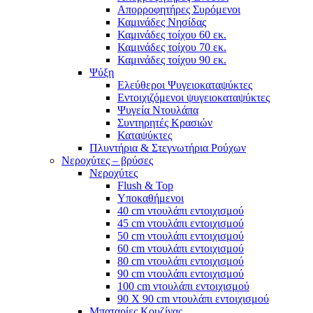
Απορροφητήρες Συρόμενοι
Καμινάδες Νησίδας
Καμινάδες τοίχου 60 εκ.
Καμινάδες τοίχου 70 εκ.
Καμινάδες τοίχου 90 εκ.
Ψύξη
Ελεύθεροι Ψυγειοκαταψύκτες
Εντοιχιζόμενοι ψυγειοκαταψύκτες
Ψυγεία Ντουλάπα
Συντηρητές Κρασιών
Καταψύκτες
Πλυντήρια & Στεγνωτήρια Ρούχων
Νεροχύτες – βρύσες
Νεροχύτες
Flush & Top
Υποκαθήμενοι
40 cm ντουλάπι εντοιχισμού
45 cm ντουλάπι εντοιχισμού
50 cm ντουλάπι εντοιχισμού
60 cm ντουλάπι εντοιχισμού
80 cm ντουλάπι εντοιχισμού
90 cm ντουλάπι εντοιχισμού
100 cm ντουλάπι εντοιχισμού
90 Χ 90 cm ντουλάπι εντοιχισμού
Μπαταρίες Κουζίνας