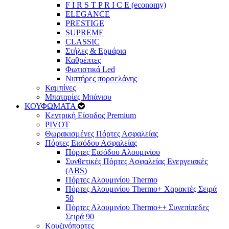
F I R S T P R I C E (economy)
ELEGANCE
PRESTIGE
SUPREME
CLASSIC
Στήλες & Ερμάρια
Καθρέπτες
Φωτιστικά Led
Νιπτήρες πορσελάνης
Καμπίνες
Μπαταρίες Μπάνιου
ΚΟΥΦΩΜΑΤΑ
Κεντρική Είσοδος Premium
PIVOT
Θωρακισμένες Πόρτες Ασφαλείας
Πόρτες Εισόδου Ασφαλείας
Πόρτες Eισόδου Αλουμινίου
Συνθετικές Πόρτες Ασφαλείας Ενεργειακές
(ABS)
Πόρτες Αλουμινίου Thermo
Πόρτες Αλουμινίου Thermo+ Χαρακτές Σειρά
50
Πόρτες Αλουμινίου Thermo++ Συνεπίπεδες
Σειρά 90
Κουζινόπορτες