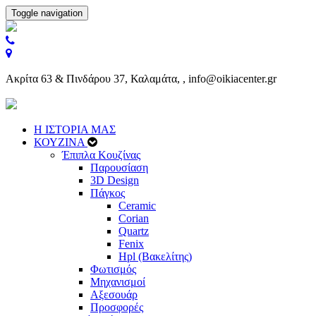
Toggle navigation
Ακρίτα 63 & Πινδάρου 37, Καλαμάτα, , info@oikiacenter.gr
Η ΙΣΤΟΡΙΑ ΜΑΣ
ΚΟΥΖΙΝΑ
Έπιπλα Κουζίνας
Παρουσίαση
3D Design
Πάγκος
Ceramic
Corian
Quartz
Fenix
Hpl (Βακελίτης)
Φωτισμός
Μηχανισμοί
Αξεσουάρ
Προσφορές