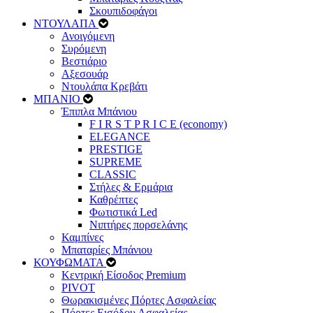
Σκουπιδοφάγοι
ΝΤΟΥΛΑΠΑ
Ανοιγόμενη
Συρόμενη
Βεστιάριο
Αξεσουάρ
Ντουλάπα Κρεβάτι
ΜΠΑΝΙΟ
Έπιπλα Μπάνιου
F I R S T P R I C E (economy)
ELEGANCE
PRESTIGE
SUPREME
CLASSIC
Στήλες & Ερμάρια
Καθρέπτες
Φωτιστικά Led
Νιπτήρες πορσελάνης
Καμπίνες
Μπαταρίες Μπάνιου
ΚΟΥΦΩΜΑΤΑ
Κεντρική Είσοδος Premium
PIVOT
Θωρακισμένες Πόρτες Ασφαλείας
Πόρτες Εισόδου Ασφαλείας