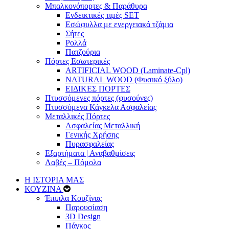
Μπαλκονόπορτες & Παράθυρα
Ενδεικτικές τιμές SET
Εσώφυλλα με ενεργειακά τζάμια
Σήτες
Ρολλά
Πατζούρια
Πόρτες Εσωτερικές
ARTIFICIAL WOOD (Laminate-Cpl)
NATURAL WOOD (Φυσικό ξύλο)
ΕΙΔΙΚΕΣ ΠΟΡΤΕΣ
Πτυσσόμενες πόρτες (φυσούνες)
Πτυσσόμενα Κάγκελα Ασφαλείας
Μεταλλικές Πόρτες
Ασφαλείας Μεταλλική
Γενικής Χρήσης
Πυρασφαλείας
Εξαρτήματα | Αναβαθμίσεις
Λαβές – Πόμολα
Η ΙΣΤΟΡΙΑ ΜΑΣ
ΚΟΥΖΙΝΑ
Έπιπλα Κουζίνας
Παρουσίαση
3D Design
Πάγκος