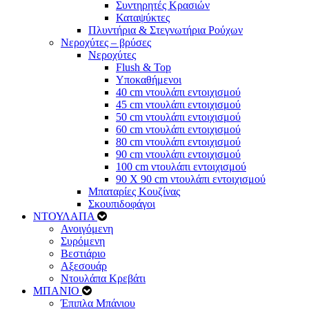
Συντηρητές Κρασιών
Καταψύκτες
Πλυντήρια & Στεγνωτήρια Ρούχων
Νεροχύτες – βρύσες
Νεροχύτες
Flush & Top
Υποκαθήμενοι
40 cm ντουλάπι εντοιχισμού
45 cm ντουλάπι εντοιχισμού
50 cm ντουλάπι εντοιχισμού
60 cm ντουλάπι εντοιχισμού
80 cm ντουλάπι εντοιχισμού
90 cm ντουλάπι εντοιχισμού
100 cm ντουλάπι εντοιχισμού
90 Χ 90 cm ντουλάπι εντοιχισμού
Μπαταρίες Κουζίνας
Σκουπιδοφάγοι
ΝΤΟΥΛΑΠΑ
Ανοιγόμενη
Συρόμενη
Βεστιάριο
Αξεσουάρ
Ντουλάπα Κρεβάτι
ΜΠΑΝΙΟ
Έπιπλα Μπάνιου