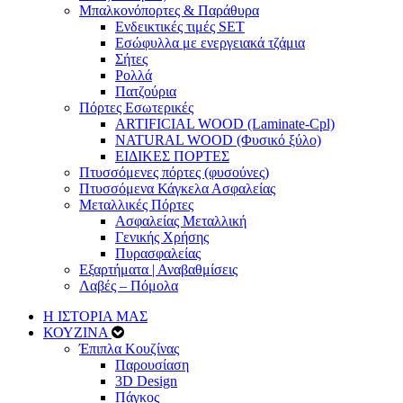
Μπαλκονόπορτες & Παράθυρα
Ενδεικτικές τιμές SET
Εσώφυλλα με ενεργειακά τζάμια
Σήτες
Ρολλά
Πατζούρια
Πόρτες Εσωτερικές
ARTIFICIAL WOOD (Laminate-Cpl)
NATURAL WOOD (Φυσικό ξύλο)
ΕΙΔΙΚΕΣ ΠΟΡΤΕΣ
Πτυσσόμενες πόρτες (φυσούνες)
Πτυσσόμενα Κάγκελα Ασφαλείας
Μεταλλικές Πόρτες
Ασφαλείας Μεταλλική
Γενικής Χρήσης
Πυρασφαλείας
Εξαρτήματα | Αναβαθμίσεις
Λαβές – Πόμολα
Η ΙΣΤΟΡΙΑ ΜΑΣ
ΚΟΥΖΙΝΑ
Έπιπλα Κουζίνας
Παρουσίαση
3D Design
Πάγκος