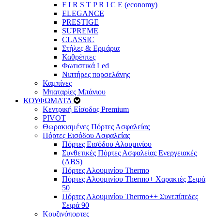
F I R S T P R I C E (economy)
ELEGANCE
PRESTIGE
SUPREME
CLASSIC
Στήλες & Ερμάρια
Καθρέπτες
Φωτιστικά Led
Νιπτήρες πορσελάνης
Καμπίνες
Μπαταρίες Μπάνιου
ΚΟΥΦΩΜΑΤΑ
Κεντρική Είσοδος Premium
PIVOT
Θωρακισμένες Πόρτες Ασφαλείας
Πόρτες Εισόδου Ασφαλείας
Πόρτες Eισόδου Αλουμινίου
Συνθετικές Πόρτες Ασφαλείας Ενεργειακές
(ABS)
Πόρτες Αλουμινίου Thermo
Πόρτες Αλουμινίου Thermo+ Χαρακτές Σειρά
50
Πόρτες Αλουμινίου Thermo++ Συνεπίπεδες
Σειρά 90
Κουζινόπορτες