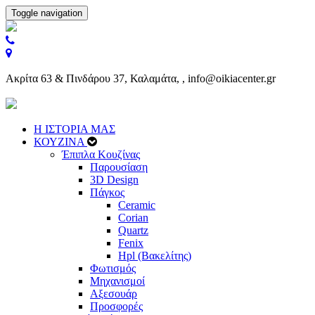
Toggle navigation
Ακρίτα 63 & Πινδάρου 37, Καλαμάτα, , info@oikiacenter.gr
Η ΙΣΤΟΡΙΑ ΜΑΣ
ΚΟΥΖΙΝΑ
Έπιπλα Κουζίνας
Παρουσίαση
3D Design
Πάγκος
Ceramic
Corian
Quartz
Fenix
Hpl (Βακελίτης)
Φωτισμός
Μηχανισμοί
Αξεσουάρ
Προσφορές