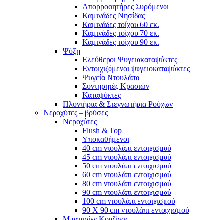
Απορροφητήρες Συρόμενοι
Καμινάδες Νησίδας
Καμινάδες τοίχου 60 εκ.
Καμινάδες τοίχου 70 εκ.
Καμινάδες τοίχου 90 εκ.
Ψύξη
Ελεύθεροι Ψυγειοκαταψύκτες
Εντοιχιζόμενοι ψυγειοκαταψύκτες
Ψυγεία Ντουλάπα
Συντηρητές Κρασιών
Καταψύκτες
Πλυντήρια & Στεγνωτήρια Ρούχων
Νεροχύτες – βρύσες
Νεροχύτες
Flush & Top
Υποκαθήμενοι
40 cm ντουλάπι εντοιχισμού
45 cm ντουλάπι εντοιχισμού
50 cm ντουλάπι εντοιχισμού
60 cm ντουλάπι εντοιχισμού
80 cm ντουλάπι εντοιχισμού
90 cm ντουλάπι εντοιχισμού
100 cm ντουλάπι εντοιχισμού
90 Χ 90 cm ντουλάπι εντοιχισμού
Μπαταρίες Κουζίνας