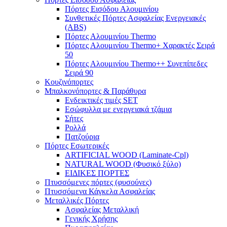
Πόρτες Eισόδου Αλουμινίου
Συνθετικές Πόρτες Ασφαλείας Ενεργειακές
(ABS)
Πόρτες Αλουμινίου Thermo
Πόρτες Αλουμινίου Thermo+ Χαρακτές Σειρά
50
Πόρτες Αλουμινίου Thermo++ Συνεπίπεδες
Σειρά 90
Κουζινόπορτες
Μπαλκονόπορτες & Παράθυρα
Ενδεικτικές τιμές SET
Εσώφυλλα με ενεργειακά τζάμια
Σήτες
Ρολλά
Πατζούρια
Πόρτες Εσωτερικές
ARTIFICIAL WOOD (Laminate-Cpl)
NATURAL WOOD (Φυσικό ξύλο)
ΕΙΔΙΚΕΣ ΠΟΡΤΕΣ
Πτυσσόμενες πόρτες (φυσούνες)
Πτυσσόμενα Κάγκελα Ασφαλείας
Μεταλλικές Πόρτες
Ασφαλείας Μεταλλική
Γενικής Χρήσης