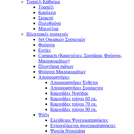
Τραπέζι Κάθισμα
Τραπέζι
Καρέκλα
Σκαμπό
Πολυθρόνα
Μπερζέρα
Ηλεκτρικές συσκευές
Set Οικιακών Συσκευών
Φούρνοι
Εστίες
Compacts (Καφετιέρες, Συρτάρια, Φούρνοι,
Μικροκυμάτων)
Πλυντήρια πιάτων
Φούρνοι Μικροκυμάτων
Απορροφητήρες
Απορροφητήρες Ένθετοι
Απορροφητήρες Συρόμενοι
Καμινάδες Νησίδας
Καμινάδες τοίχου 60 εκ.
Καμινάδες τοίχου 70 εκ.
Καμινάδες τοίχου 90 εκ.
Ψύξη
Ελεύθεροι Ψυγειοκαταψύκτες
Εντοιχιζόμενοι ψυγειοκαταψύκτες
Ψυγεία Ντουλάπα