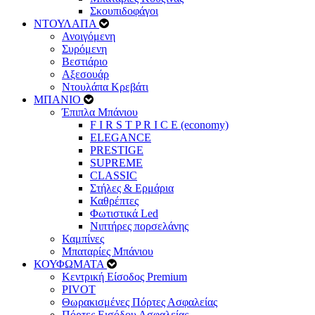
Σκουπιδοφάγοι
ΝΤΟΥΛΑΠΑ
Ανοιγόμενη
Συρόμενη
Βεστιάριο
Αξεσουάρ
Ντουλάπα Κρεβάτι
ΜΠΑΝΙΟ
Έπιπλα Μπάνιου
F I R S T P R I C E (economy)
ELEGANCE
PRESTIGE
SUPREME
CLASSIC
Στήλες & Ερμάρια
Καθρέπτες
Φωτιστικά Led
Νιπτήρες πορσελάνης
Καμπίνες
Μπαταρίες Μπάνιου
ΚΟΥΦΩΜΑΤΑ
Κεντρική Είσοδος Premium
PIVOT
Θωρακισμένες Πόρτες Ασφαλείας
Πόρτες Εισόδου Ασφαλείας