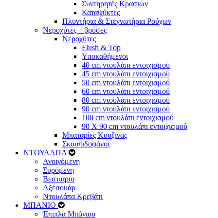
Συντηρητές Κρασιών
Καταψύκτες
Πλυντήρια & Στεγνωτήρια Ρούχων
Νεροχύτες – βρύσες
Νεροχύτες
Flush & Top
Υποκαθήμενοι
40 cm ντουλάπι εντοιχισμού
45 cm ντουλάπι εντοιχισμού
50 cm ντουλάπι εντοιχισμού
60 cm ντουλάπι εντοιχισμού
80 cm ντουλάπι εντοιχισμού
90 cm ντουλάπι εντοιχισμού
100 cm ντουλάπι εντοιχισμού
90 Χ 90 cm ντουλάπι εντοιχισμού
Μπαταρίες Κουζίνας
Σκουπιδοφάγοι
ΝΤΟΥΛΑΠΑ
Ανοιγόμενη
Συρόμενη
Βεστιάριο
Αξεσουάρ
Ντουλάπα Κρεβάτι
ΜΠΑΝΙΟ
Έπιπλα Μπάνιου