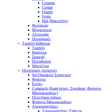
Ceramic
Corian
Quartz
Fenix
Hpl (Βακελίτης)
Φωτισμός
Μηχανισμοί
Αξεσουάρ
Προσφορές
Τραπέζι Κάθισμα
Τραπέζι
Καρέκλα
Σκαμπό
Πολυθρόνα
Μπερζέρα
Ηλεκτρικές συσκευές
Set Οικιακών Συσκευών
Φούρνοι
Εστίες
Compacts (Καφετιέρες, Συρτάρια, Φούρνοι,
Μικροκυμάτων)
Πλυντήρια πιάτων
Φούρνοι Μικροκυμάτων
Απορροφητήρες
Απορροφητήρες Ένθετοι