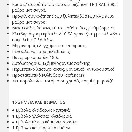
Κάσα κλειστού τύπου αυτοστηριζόμενη Η/Β RAL 9005
μαύρο ματ σαγρέ.
Προφίλ συγκράτησης των ξυλεπενδύσεων RAL 9005
μαύρο ματ σαγρέ .
Μεντεσέδες βαρέως τύπου, αθόρυβοι, ρυθμιζόμενοι.
Κλειδαριά για μικρό κλειδί CISA γραναζωτή με κύλινδρο
ασφαλείας CISA ASIX.
Μηχανισμός ελεγχόμενου ανοίγματος.
Ρέγουλο γλώσσας κλειδαριάς.
Πανοραμικό ματάκι 180ο.
Αυτόματος ρυθμιζόμενος ανεμοφράκτης.
Περιμετρικό λάστιχο κάσας, μονωτικό, αντικρουστικό.
Προστατευτικό κυλίνδρου (defender)
Σετ πόμολα & επιστόμια σε χρυσό, ασημί ή μπρονζέ.
16 ΣΗΜΕΙΑ ΚΛΕΙΔΩΜΑΤΟΣ
4 Έμβολα κλειδαριάς κεντρικά.
1 Έμβολο γλώσσας κλειδαριάς.
4 Έμβολα πλευρικά πάνω & κάτω.
1 Έμβολο κατακόρυφο επάνω.