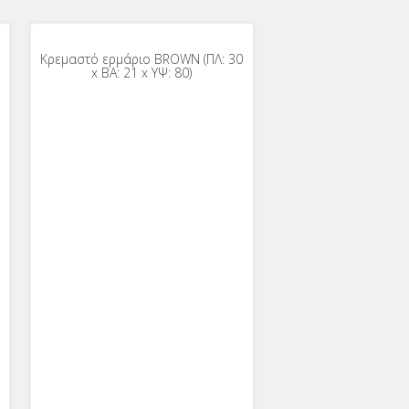
Κρεμαστό ερμάριο BROWN (ΠΛ: 30
x ΒΑ: 21 x ΥΨ: 80)