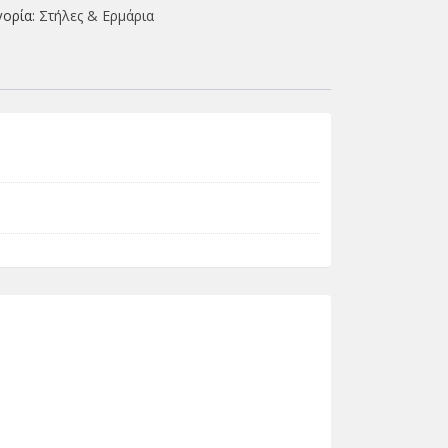
γορία:
Στήλες & Ερμάρια