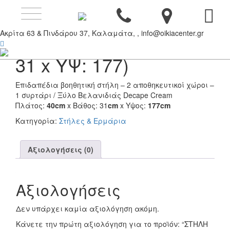
Toggle
ΣΤΗΛΗ ΕΠΙΔΑΠΕΔΙΑ
navigation
Ακρίτα 63 & Πινδάρου 37, Καλαμάτα, , info@oikiacenter.gr
CREAM (ΠΛ: 40 x ΒΑ:
31 x ΥΨ: 177)
Επιδαπέδια βοηθητική στήλη – 2 αποθηκευτικοί χώροι –
1 συρτάρι / Ξύλο Βελανιδιάς Decape Cream
Πλάτος:
40cm
x Βάθος: 31
cm
x Υψος:
177cm
Κατηγορία:
Στήλες & Ερμάρια
Αξιολογήσεις (0)
Αξιολογήσεις
Δεν υπάρχει καμία αξιολόγηση ακόμη.
Κάνετε την πρώτη αξιολόγηση για το προϊόν: “ΣΤΗΛΗ