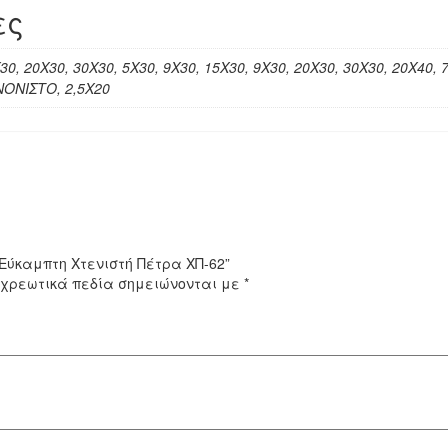
ες
Χ30, 20Χ30, 30Χ30, 5Χ30, 9Χ30, 15Χ30, 9Χ30, 20Χ30, 30Χ30, 20Χ40, 
ΝΟΝΙΣΤΟ, 2,5Χ20
“Εύκαμπτη Χτενιστή Πέτρα ΧΠ-62”
χρεωτικά πεδία σημειώνονται με
*