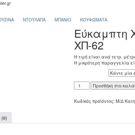
ter.gr
ΟΥΖΙΝΑ
ΝΤΟΥΛΑΠΑ
ΜΠΑΝΙΟ
ΚΟΥΦΩΜΑΤΑ
Εύκαμπτη 
ΧΠ-62
Η τιμή είναι ανά τετρ. μέτρ
Η μικρότερη παραγγελία εί
ΔΙΑΣΤΑΣΗ
Εύκαμπτη
Προσθήκη στο καλά
Χτενιστή
Πέτρα
Κωδικός προϊόντος:
Μ/Δ
Κατ
ΧΠ-62
ποσότητα
(0)