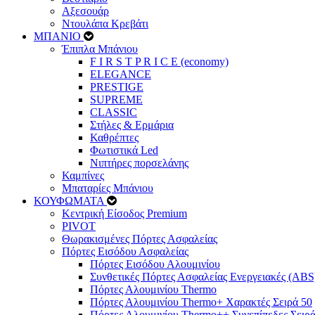
Αξεσουάρ
Ντουλάπα Κρεβάτι
ΜΠΑΝΙΟ
Έπιπλα Μπάνιου
F I R S T P R I C E (economy)
ELEGANCE
PRESTIGE
SUPREME
CLASSIC
Στήλες & Ερμάρια
Καθρέπτες
Φωτιστικά Led
Νιπτήρες πορσελάνης
Καμπίνες
Μπαταρίες Μπάνιου
ΚΟΥΦΩΜΑΤΑ
Κεντρική Είσοδος Premium
PIVOT
Θωρακισμένες Πόρτες Ασφαλείας
Πόρτες Εισόδου Ασφαλείας
Πόρτες Eισόδου Αλουμινίου
Συνθετικές Πόρτες Ασφαλείας Ενεργειακές (ABS
Πόρτες Αλουμινίου Thermo
Πόρτες Αλουμινίου Thermo+ Χαρακτές Σειρά 50
Πόρτες Αλουμινίου Thermo++ Συνεπίπεδες Σειρά