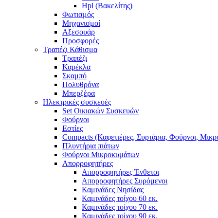
Hpl (Βακελίτης)
Φωτισμός
Μηχανισμοί
Αξεσουάρ
Προσφορές
Τραπέζι Κάθισμα
Τραπέζι
Καρέκλα
Σκαμπό
Πολυθρόνα
Μπερζέρα
Ηλεκτρικές συσκευές
Set Οικιακών Συσκευών
Φούρνοι
Εστίες
Compacts (Καφετιέρες, Συρτάρια, Φούρνοι, Μικ
Πλυντήρια πιάτων
Φούρνοι Μικροκυμάτων
Απορροφητήρες
Απορροφητήρες Ένθετοι
Απορροφητήρες Συρόμενοι
Καμινάδες Νησίδας
Καμινάδες τοίχου 60 εκ.
Καμινάδες τοίχου 70 εκ.
Καμινάδες τοίχου 90 εκ.