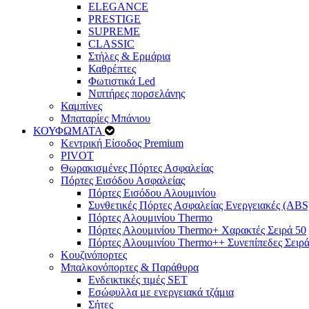
ELEGANCE
PRESTIGE
SUPREME
CLASSIC
Στήλες & Ερμάρια
Καθρέπτες
Φωτιστικά Led
Νιπτήρες πορσελάνης
Καμπίνες
Μπαταρίες Μπάνιου
ΚΟΥΦΩΜΑΤΑ
Κεντρική Είσοδος Premium
PIVOT
Θωρακισμένες Πόρτες Ασφαλείας
Πόρτες Εισόδου Ασφαλείας
Πόρτες Eισόδου Αλουμινίου
Συνθετικές Πόρτες Ασφαλείας Ενεργειακές (ABS
Πόρτες Αλουμινίου Thermo
Πόρτες Αλουμινίου Thermo+ Χαρακτές Σειρά 50
Πόρτες Αλουμινίου Thermo++ Συνεπίπεδες Σειρά
Κουζινόπορτες
Μπαλκονόπορτες & Παράθυρα
Ενδεικτικές τιμές SET
Εσώφυλλα με ενεργειακά τζάμια
Σήτες