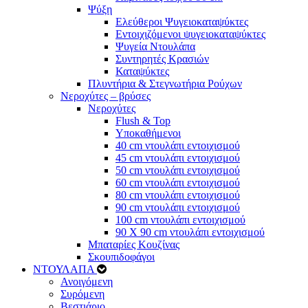
Ψύξη
Ελεύθεροι Ψυγειοκαταψύκτες
Εντοιχιζόμενοι ψυγειοκαταψύκτες
Ψυγεία Ντουλάπα
Συντηρητές Κρασιών
Καταψύκτες
Πλυντήρια & Στεγνωτήρια Ρούχων
Νεροχύτες – βρύσες
Νεροχύτες
Flush & Top
Υποκαθήμενοι
40 cm ντουλάπι εντοιχισμού
45 cm ντουλάπι εντοιχισμού
50 cm ντουλάπι εντοιχισμού
60 cm ντουλάπι εντοιχισμού
80 cm ντουλάπι εντοιχισμού
90 cm ντουλάπι εντοιχισμού
100 cm ντουλάπι εντοιχισμού
90 Χ 90 cm ντουλάπι εντοιχισμού
Μπαταρίες Κουζίνας
Σκουπιδοφάγοι
ΝΤΟΥΛΑΠΑ
Ανοιγόμενη
Συρόμενη
Βεστιάριο