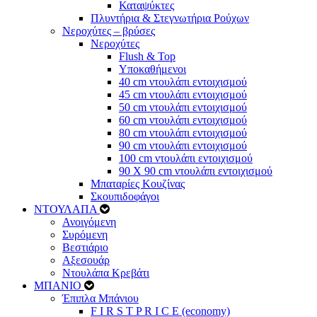
Καταψύκτες
Πλυντήρια & Στεγνωτήρια Ρούχων
Νεροχύτες – βρύσες
Νεροχύτες
Flush & Top
Υποκαθήμενοι
40 cm ντουλάπι εντοιχισμού
45 cm ντουλάπι εντοιχισμού
50 cm ντουλάπι εντοιχισμού
60 cm ντουλάπι εντοιχισμού
80 cm ντουλάπι εντοιχισμού
90 cm ντουλάπι εντοιχισμού
100 cm ντουλάπι εντοιχισμού
90 Χ 90 cm ντουλάπι εντοιχισμού
Μπαταρίες Κουζίνας
Σκουπιδοφάγοι
ΝΤΟΥΛΑΠΑ
Ανοιγόμενη
Συρόμενη
Βεστιάριο
Αξεσουάρ
Ντουλάπα Κρεβάτι
ΜΠΑΝΙΟ
Έπιπλα Μπάνιου
F I R S T P R I C E (economy)