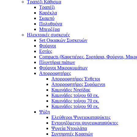
Τραπέζι Κάθισμα
Τραπέζι
Καρέκλα
Σκαμπό
Πολυθρόνα
Μπερζέρα
Ηλεκτρικές συσκευές
Set Οικιακών Συσκευών
Φούρνοι
Εστίες
Compacts (Καφετιέρες, Συρτάρια, Φούρνοι, Μικ
Πλυντήρια πιάτων
Φούρνοι Μικροκυμάτων
Απορροφητήρες
Απορροφητήρες Ένθετοι
Απορροφητήρες Συρόμενοι
Καμινάδες Νησίδας
Καμινάδες τοίχου 60 εκ.
Καμινάδες τοίχου 70 εκ.
Καμινάδες τοίχου 90 εκ.
Ψύξη
Ελεύθεροι Ψυγειοκαταψύκτες
Εντοιχιζόμενοι ψυγειοκαταψύκτες
Ψυγεία Ντουλάπα
Συντηρητές Κρασιών