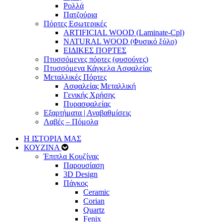
Ρολλά
Πατζούρια
Πόρτες Εσωτερικές
ARTIFICIAL WOOD (Laminate-Cpl)
NATURAL WOOD (Φυσικό ξύλο)
ΕΙΔΙΚΕΣ ΠΟΡΤΕΣ
Πτυσσόμενες πόρτες (φυσούνες)
Πτυσσόμενα Κάγκελα Ασφαλείας
Μεταλλικές Πόρτες
Ασφαλείας Μεταλλική
Γενικής Χρήσης
Πυρασφαλείας
Εξαρτήματα | Αναβαθμίσεις
Λαβές – Πόμολα
Η ΙΣΤΟΡΙΑ ΜΑΣ
ΚΟΥΖΙΝΑ
Έπιπλα Κουζίνας
Παρουσίαση
3D Design
Πάγκος
Ceramic
Corian
Quartz
Fenix