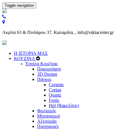
Toggle navigation
Ακρίτα 63 & Πινδάρου 37, Καλαμάτα, , info@oikiacenter.gr
Η ΙΣΤΟΡΙΑ ΜΑΣ
ΚΟΥΖΙΝΑ
Έπιπλα Κουζίνας
Παρουσίαση
3D Design
Πάγκος
Ceramic
Corian
Quartz
Fenix
Hpl (Βακελίτης)
Φωτισμός
Μηχανισμοί
Αξεσουάρ
Προσφορές