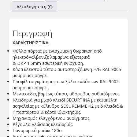
Αξιολογήσεις (0)
Περιγραφή
ΧΑΡΑΚΤΗΡΙΣΤΙΚΑ:
Φύλλο πόρτας με ενισχυμένη θωράκιση από
ηλεκτρόγαλβανιζέ λαμαρίνα εξωτερικά
& DKP 1.5mm εσωτερική ενίσχυση.
Κάσα κλειστού τύπου αυτοστηριζόμενη Η/Β RAL 9005
μαύρο ματ σαγρέ.
Προφίλ συγκράτησης των ξυλεπενδύσεων RAL 9005
μαύρο ματ σαγρέ .
Μεντεσέδες βαρέως τύπου, αθόρυβοι, ρυθμιζόμενοι.
Κλειδαριά για μικρό κλειδί SECURTINA με καταπέλτη
ασφαλείας με κύλινδρο SECUREMME Κ2 με 5 κλειδιά &
1 πασπαρτού & κάρτα ιδιοκτησίας.
Μηχανισμός ελεγχόμενου ανοίγματος.
Ρέγουλο γλώσσας κλειδαριάς.
Πανοραμικό ματάκι 180ο.
Αυτόματος ρυθμιζόμενος ανεμοφράκτης.