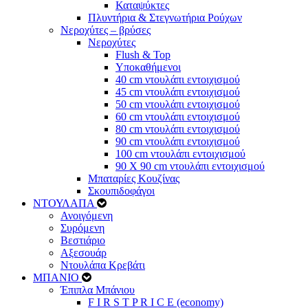
Καταψύκτες
Πλυντήρια & Στεγνωτήρια Ρούχων
Νεροχύτες – βρύσες
Νεροχύτες
Flush & Top
Υποκαθήμενοι
40 cm ντουλάπι εντοιχισμού
45 cm ντουλάπι εντοιχισμού
50 cm ντουλάπι εντοιχισμού
60 cm ντουλάπι εντοιχισμού
80 cm ντουλάπι εντοιχισμού
90 cm ντουλάπι εντοιχισμού
100 cm ντουλάπι εντοιχισμού
90 Χ 90 cm ντουλάπι εντοιχισμού
Μπαταρίες Κουζίνας
Σκουπιδοφάγοι
ΝΤΟΥΛΑΠΑ
Ανοιγόμενη
Συρόμενη
Βεστιάριο
Αξεσουάρ
Ντουλάπα Κρεβάτι
ΜΠΑΝΙΟ
Έπιπλα Μπάνιου
F I R S T P R I C E (economy)