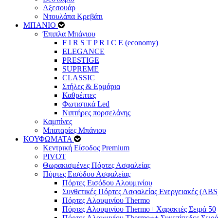
Αξεσουάρ
Ντουλάπα Κρεβάτι
ΜΠΑΝΙΟ
Έπιπλα Μπάνιου
F I R S T P R I C E (economy)
ELEGANCE
PRESTIGE
SUPREME
CLASSIC
Στήλες & Ερμάρια
Καθρέπτες
Φωτιστικά Led
Νιπτήρες πορσελάνης
Καμπίνες
Μπαταρίες Μπάνιου
ΚΟΥΦΩΜΑΤΑ
Κεντρική Είσοδος Premium
PIVOT
Θωρακισμένες Πόρτες Ασφαλείας
Πόρτες Εισόδου Ασφαλείας
Πόρτες Eισόδου Αλουμινίου
Συνθετικές Πόρτες Ασφαλείας Ενεργειακές (ABS
Πόρτες Αλουμινίου Thermo
Πόρτες Αλουμινίου Thermo+ Χαρακτές Σειρά 50
Πόρτες Αλουμινίου Thermo++ Συνεπίπεδες Σειρά