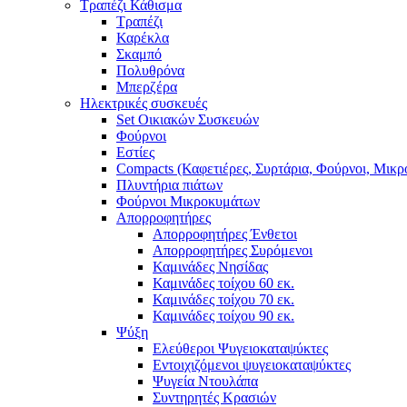
Τραπέζι Κάθισμα
Τραπέζι
Καρέκλα
Σκαμπό
Πολυθρόνα
Μπερζέρα
Ηλεκτρικές συσκευές
Set Οικιακών Συσκευών
Φούρνοι
Εστίες
Compacts (Καφετιέρες, Συρτάρια, Φούρνοι, Μικ
Πλυντήρια πιάτων
Φούρνοι Μικροκυμάτων
Απορροφητήρες
Απορροφητήρες Ένθετοι
Απορροφητήρες Συρόμενοι
Καμινάδες Νησίδας
Καμινάδες τοίχου 60 εκ.
Καμινάδες τοίχου 70 εκ.
Καμινάδες τοίχου 90 εκ.
Ψύξη
Ελεύθεροι Ψυγειοκαταψύκτες
Εντοιχιζόμενοι ψυγειοκαταψύκτες
Ψυγεία Ντουλάπα
Συντηρητές Κρασιών