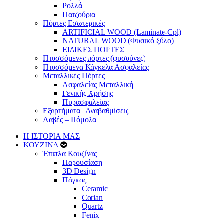
Ρολλά
Πατζούρια
Πόρτες Εσωτερικές
ARTIFICIAL WOOD (Laminate-Cpl)
NATURAL WOOD (Φυσικό ξύλο)
ΕΙΔΙΚΕΣ ΠΟΡΤΕΣ
Πτυσσόμενες πόρτες (φυσούνες)
Πτυσσόμενα Κάγκελα Ασφαλείας
Μεταλλικές Πόρτες
Ασφαλείας Μεταλλική
Γενικής Χρήσης
Πυρασφαλείας
Εξαρτήματα | Αναβαθμίσεις
Λαβές – Πόμολα
Η ΙΣΤΟΡΙΑ ΜΑΣ
ΚΟΥΖΙΝΑ
Έπιπλα Κουζίνας
Παρουσίαση
3D Design
Πάγκος
Ceramic
Corian
Quartz
Fenix