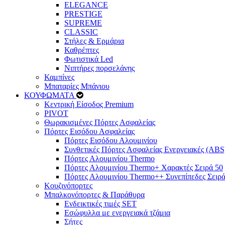
ELEGANCE
PRESTIGE
SUPREME
CLASSIC
Στήλες & Ερμάρια
Καθρέπτες
Φωτιστικά Led
Νιπτήρες πορσελάνης
Καμπίνες
Μπαταρίες Μπάνιου
ΚΟΥΦΩΜΑΤΑ
Κεντρική Είσοδος Premium
PIVOT
Θωρακισμένες Πόρτες Ασφαλείας
Πόρτες Εισόδου Ασφαλείας
Πόρτες Eισόδου Αλουμινίου
Συνθετικές Πόρτες Ασφαλείας Ενεργειακές (ABS
Πόρτες Αλουμινίου Thermo
Πόρτες Αλουμινίου Thermo+ Χαρακτές Σειρά 50
Πόρτες Αλουμινίου Thermo++ Συνεπίπεδες Σειρά
Κουζινόπορτες
Μπαλκονόπορτες & Παράθυρα
Ενδεικτικές τιμές SET
Εσώφυλλα με ενεργειακά τζάμια
Σήτες