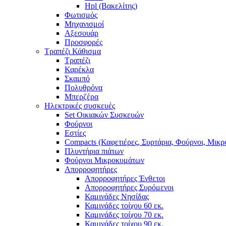
Hpl (Βακελίτης)
Φωτισμός
Μηχανισμοί
Αξεσουάρ
Προσφορές
Τραπέζι Κάθισμα
Τραπέζι
Καρέκλα
Σκαμπό
Πολυθρόνα
Μπερζέρα
Ηλεκτρικές συσκευές
Set Οικιακών Συσκευών
Φούρνοι
Εστίες
Compacts (Καφετιέρες, Συρτάρια, Φούρνοι, Μικ
Πλυντήρια πιάτων
Φούρνοι Μικροκυμάτων
Απορροφητήρες
Απορροφητήρες Ένθετοι
Απορροφητήρες Συρόμενοι
Καμινάδες Νησίδας
Καμινάδες τοίχου 60 εκ.
Καμινάδες τοίχου 70 εκ.
Καμινάδες τοίχου 90 εκ.