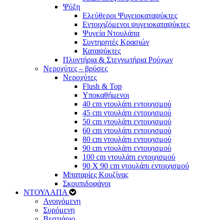
Ψύξη
Ελεύθεροι Ψυγειοκαταψύκτες
Εντοιχιζόμενοι ψυγειοκαταψύκτες
Ψυγεία Ντουλάπα
Συντηρητές Κρασιών
Καταψύκτες
Πλυντήρια & Στεγνωτήρια Ρούχων
Νεροχύτες – βρύσες
Νεροχύτες
Flush & Top
Υποκαθήμενοι
40 cm ντουλάπι εντοιχισμού
45 cm ντουλάπι εντοιχισμού
50 cm ντουλάπι εντοιχισμού
60 cm ντουλάπι εντοιχισμού
80 cm ντουλάπι εντοιχισμού
90 cm ντουλάπι εντοιχισμού
100 cm ντουλάπι εντοιχισμού
90 Χ 90 cm ντουλάπι εντοιχισμού
Μπαταρίες Κουζίνας
Σκουπιδοφάγοι
ΝΤΟΥΛΑΠΑ
Ανοιγόμενη
Συρόμενη
Βεστιάριο