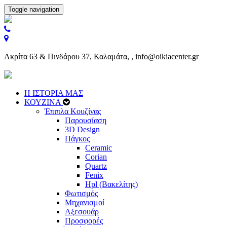
Toggle navigation
Ακρίτα 63 & Πινδάρου 37, Καλαμάτα, , info@oikiacenter.gr
Η ΙΣΤΟΡΙΑ ΜΑΣ
ΚΟΥΖΙΝΑ
Έπιπλα Κουζίνας
Παρουσίαση
3D Design
Πάγκος
Ceramic
Corian
Quartz
Fenix
Hpl (Βακελίτης)
Φωτισμός
Μηχανισμοί
Αξεσουάρ
Προσφορές