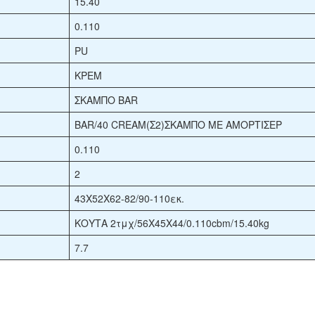
15.40
0.110
PU
ΚΡΕΜ
ΣΚΑΜΠΟ BAR
BAR/40 CREAM(Σ2)ΣKAMΠO ΜΕ ΑΜΟΡΤΙΣΕΡ
0.110
2
43X52X62-82/90-110εκ.
ΚΟΥΤΑ 2τμχ/56X45X44/0.110cbm/15.40kg
7.7