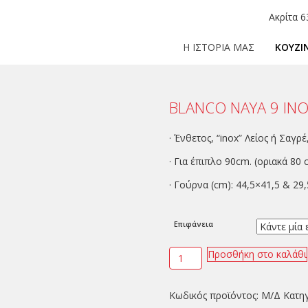
Ακρίτα 6
Η ΙΣΤΟΡΙΑ ΜΑΣ
ΚΟΥΖΙ
BLANCO NAYA 9 IN
· Ένθετος, “inox” Λείος ή Σαγρέ
· Για έπιπλο 90cm. (οριακά 80 
· Γούρνα (cm): 44,5×41,5 & 29
Επιφάνεια
Προσθήκη στο καλάθι
Κωδικός προϊόντος:
Μ/Δ
Κατη