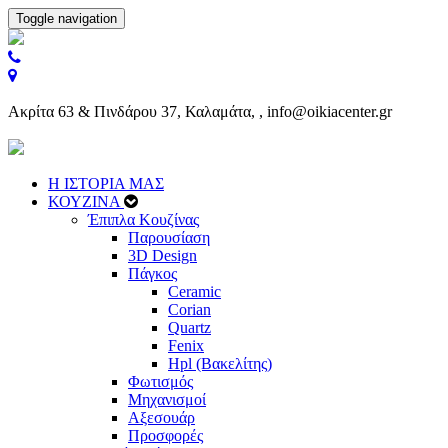
Toggle navigation
Ακρίτα 63 & Πινδάρου 37, Καλαμάτα, , info@oikiacenter.gr
Η ΙΣΤΟΡΙΑ ΜΑΣ
ΚΟΥΖΙΝΑ
Έπιπλα Κουζίνας
Παρουσίαση
3D Design
Πάγκος
Ceramic
Corian
Quartz
Fenix
Hpl (Βακελίτης)
Φωτισμός
Μηχανισμοί
Αξεσουάρ
Προσφορές