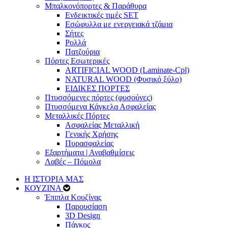
Μπαλκονόπορτες & Παράθυρα
Ενδεικτικές τιμές SET
Εσώφυλλα με ενεργειακά τζάμια
Σήτες
Ρολλά
Πατζούρια
Πόρτες Εσωτερικές
ARTIFICIAL WOOD (Laminate-Cpl)
NATURAL WOOD (Φυσικό ξύλο)
ΕΙΔΙΚΕΣ ΠΟΡΤΕΣ
Πτυσσόμενες πόρτες (φυσούνες)
Πτυσσόμενα Κάγκελα Ασφαλείας
Μεταλλικές Πόρτες
Ασφαλείας Μεταλλική
Γενικής Χρήσης
Πυρασφαλείας
Εξαρτήματα | Αναβαθμίσεις
Λαβές – Πόμολα
Η ΙΣΤΟΡΙΑ ΜΑΣ
ΚΟΥΖΙΝΑ
Έπιπλα Κουζίνας
Παρουσίαση
3D Design
Πάγκος