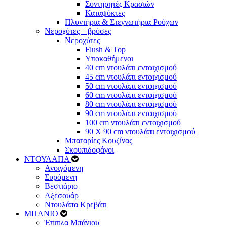
Συντηρητές Κρασιών
Καταψύκτες
Πλυντήρια & Στεγνωτήρια Ρούχων
Νεροχύτες – βρύσες
Νεροχύτες
Flush & Top
Υποκαθήμενοι
40 cm ντουλάπι εντοιχισμού
45 cm ντουλάπι εντοιχισμού
50 cm ντουλάπι εντοιχισμού
60 cm ντουλάπι εντοιχισμού
80 cm ντουλάπι εντοιχισμού
90 cm ντουλάπι εντοιχισμού
100 cm ντουλάπι εντοιχισμού
90 Χ 90 cm ντουλάπι εντοιχισμού
Μπαταρίες Κουζίνας
Σκουπιδοφάγοι
ΝΤΟΥΛΑΠΑ
Ανοιγόμενη
Συρόμενη
Βεστιάριο
Αξεσουάρ
Ντουλάπα Κρεβάτι
ΜΠΑΝΙΟ
Έπιπλα Μπάνιου