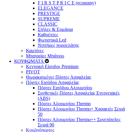
F I R S T P R I C E (economy)
ELEGANCE
PRESTIGE
SUPREME
CLASSIC
Στήλες & Ερμάρια
Καθρέπτες
Φωτιστικά Led
Νιπτήρες πορσελάνης
Καμπίνες
Μπαταρίες Μπάνιου
ΚΟΥΦΩΜΑΤΑ
Κεντρική Είσοδος Premium
PIVOT
Θωρακισμένες Πόρτες Ασφαλείας
Πόρτες Εισόδου Ασφαλείας
Πόρτες Eισόδου Αλουμινίου
Συνθετικές Πόρτες Ασφαλείας Ενεργειακές
(ABS)
Πόρτες Αλουμινίου Thermo
Πόρτες Αλουμινίου Thermo+ Χαρακτές Σειρά
50
Πόρτες Αλουμινίου Thermo++ Συνεπίπεδες
Σειρά 90
Κουζινόπορτες