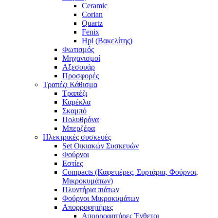
Ceramic
Corian
Quartz
Fenix
Hpl (Βακελίτης)
Φωτισμός
Μηχανισμοί
Αξεσουάρ
Προσφορές
Τραπέζι Κάθισμα
Τραπέζι
Καρέκλα
Σκαμπό
Πολυθρόνα
Μπερζέρα
Ηλεκτρικές συσκευές
Set Οικιακών Συσκευών
Φούρνοι
Εστίες
Compacts (Καφετιέρες, Συρτάρια, Φούρνοι,
Μικροκυμάτων)
Πλυντήρια πιάτων
Φούρνοι Μικροκυμάτων
Απορροφητήρες
Απορροφητήρες Ένθετοι