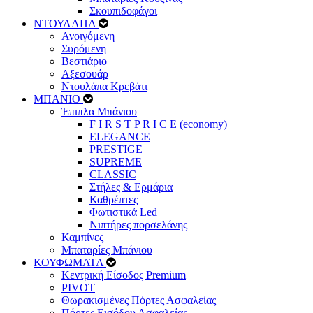
Σκουπιδοφάγοι
ΝΤΟΥΛΑΠΑ
Ανοιγόμενη
Συρόμενη
Βεστιάριο
Αξεσουάρ
Ντουλάπα Κρεβάτι
ΜΠΑΝΙΟ
Έπιπλα Μπάνιου
F I R S T P R I C E (economy)
ELEGANCE
PRESTIGE
SUPREME
CLASSIC
Στήλες & Ερμάρια
Καθρέπτες
Φωτιστικά Led
Νιπτήρες πορσελάνης
Καμπίνες
Μπαταρίες Μπάνιου
ΚΟΥΦΩΜΑΤΑ
Κεντρική Είσοδος Premium
PIVOT
Θωρακισμένες Πόρτες Ασφαλείας
Πόρτες Εισόδου Ασφαλείας