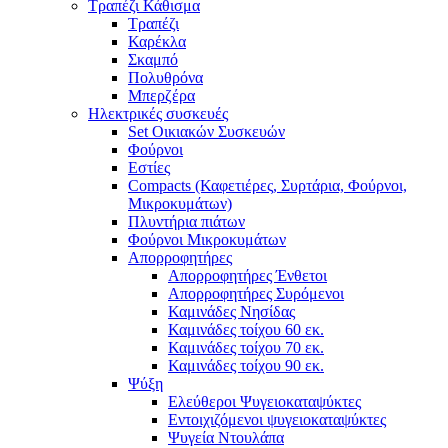
Τραπέζι Κάθισμα
Τραπέζι
Καρέκλα
Σκαμπό
Πολυθρόνα
Μπερζέρα
Ηλεκτρικές συσκευές
Set Οικιακών Συσκευών
Φούρνοι
Εστίες
Compacts (Καφετιέρες, Συρτάρια, Φούρνοι,
Μικροκυμάτων)
Πλυντήρια πιάτων
Φούρνοι Μικροκυμάτων
Απορροφητήρες
Απορροφητήρες Ένθετοι
Απορροφητήρες Συρόμενοι
Καμινάδες Νησίδας
Καμινάδες τοίχου 60 εκ.
Καμινάδες τοίχου 70 εκ.
Καμινάδες τοίχου 90 εκ.
Ψύξη
Ελεύθεροι Ψυγειοκαταψύκτες
Εντοιχιζόμενοι ψυγειοκαταψύκτες
Ψυγεία Ντουλάπα