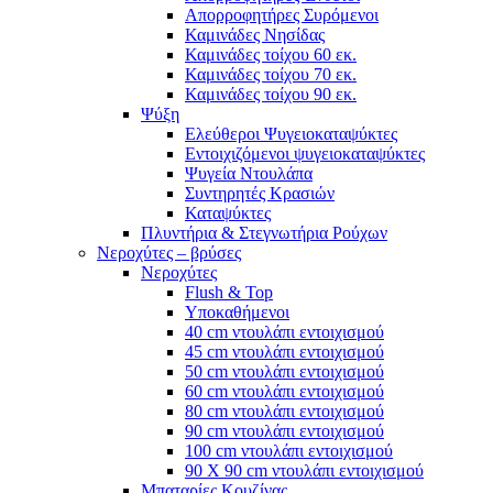
Απορροφητήρες Συρόμενοι
Καμινάδες Νησίδας
Καμινάδες τοίχου 60 εκ.
Καμινάδες τοίχου 70 εκ.
Καμινάδες τοίχου 90 εκ.
Ψύξη
Ελεύθεροι Ψυγειοκαταψύκτες
Εντοιχιζόμενοι ψυγειοκαταψύκτες
Ψυγεία Ντουλάπα
Συντηρητές Κρασιών
Καταψύκτες
Πλυντήρια & Στεγνωτήρια Ρούχων
Νεροχύτες – βρύσες
Νεροχύτες
Flush & Top
Υποκαθήμενοι
40 cm ντουλάπι εντοιχισμού
45 cm ντουλάπι εντοιχισμού
50 cm ντουλάπι εντοιχισμού
60 cm ντουλάπι εντοιχισμού
80 cm ντουλάπι εντοιχισμού
90 cm ντουλάπι εντοιχισμού
100 cm ντουλάπι εντοιχισμού
90 Χ 90 cm ντουλάπι εντοιχισμού
Μπαταρίες Κουζίνας