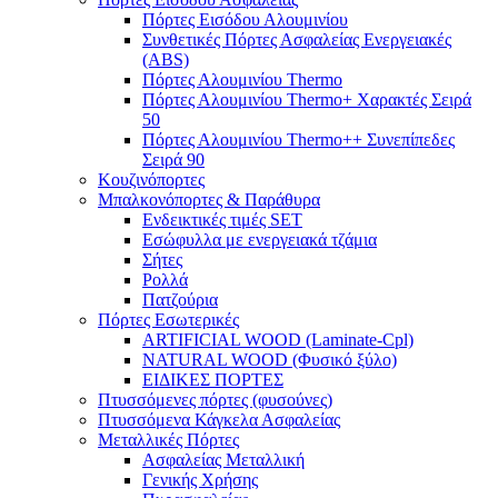
Πόρτες Eισόδου Αλουμινίου
Συνθετικές Πόρτες Ασφαλείας Ενεργειακές
(ABS)
Πόρτες Αλουμινίου Thermo
Πόρτες Αλουμινίου Thermo+ Χαρακτές Σειρά
50
Πόρτες Αλουμινίου Thermo++ Συνεπίπεδες
Σειρά 90
Κουζινόπορτες
Μπαλκονόπορτες & Παράθυρα
Ενδεικτικές τιμές SET
Εσώφυλλα με ενεργειακά τζάμια
Σήτες
Ρολλά
Πατζούρια
Πόρτες Εσωτερικές
ARTIFICIAL WOOD (Laminate-Cpl)
NATURAL WOOD (Φυσικό ξύλο)
ΕΙΔΙΚΕΣ ΠΟΡΤΕΣ
Πτυσσόμενες πόρτες (φυσούνες)
Πτυσσόμενα Κάγκελα Ασφαλείας
Μεταλλικές Πόρτες
Ασφαλείας Μεταλλική
Γενικής Χρήσης