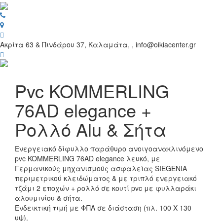
Toggl
navig
Ακρίτα 63 & Πινδάρου 37, Καλαμάτα, , info@oikiacenter.gr
Pvc KOMMERLING
76AD elegance +
Ρολλό Alu & Σήτα
Ενεργειακό δίφυλλο παράθυρο ανοιγοανακλινόμενο
pvc KOMMERLING 76AD elegance λευκό, με
Γερμανικούς μηχανισμούς ασφαλείας SIEGENIA
περιμετρικού κλειδώματος & με τριπλό ενεργειακό
τζάμι 2 εποχών + ρολλό σε κουτί pvc με φυλλαράκι
αλουμινίου & σήτα.
Ενδεικτική τιμή με ΦΠΑ σε διάσταση (πλ. 100 Χ 130
υψ).