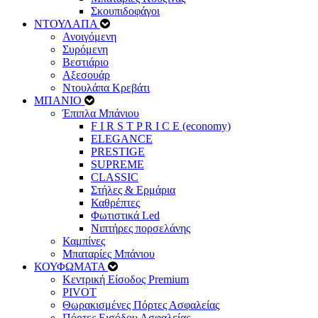
Σκουπιδοφάγοι
ΝΤΟΥΛΑΠΑ
Ανοιγόμενη
Συρόμενη
Βεστιάριο
Αξεσουάρ
Ντουλάπα Κρεβάτι
ΜΠΑΝΙΟ
Έπιπλα Μπάνιου
F I R S T P R I C E (economy)
ELEGANCE
PRESTIGE
SUPREME
CLASSIC
Στήλες & Ερμάρια
Καθρέπτες
Φωτιστικά Led
Νιπτήρες πορσελάνης
Καμπίνες
Μπαταρίες Μπάνιου
ΚΟΥΦΩΜΑΤΑ
Κεντρική Είσοδος Premium
PIVOT
Θωρακισμένες Πόρτες Ασφαλείας
Πόρτες Εισόδου Ασφαλείας