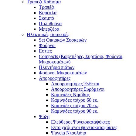
Τραπέζι Κάθισμα
Τραπέζι
Καρέκλα
Σκαμπό
Πολυθρόνα
Μπερζέρα
Ηλεκτρικές συσκευές
Set Οικιακών Συσκευών
Φούρνοι
Εστίες
Compacts (Καφετιέρες, Συρτάρια, Φούρνοι,
Μικροκυμάτων)
Πλυντήρια πιάτων
Φούρνοι Μικροκυμάτων
Απορροφητήρες
Απορροφητήρες Ένθετοι
Απορροφητήρες Συρόμενοι
Καμινάδες Νησίδας
Καμινάδες τοίχου 60 εκ.
Καμινάδες τοίχου 70 εκ.
Καμινάδες τοίχου 90 εκ.
Ψύξη
Ελεύθεροι Ψυγειοκαταψύκτες
Εντοιχιζόμενοι ψυγειοκαταψύκτες
Ψυγεία Ντουλάπα