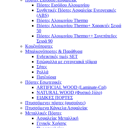
Πόρτες Eισόδου Αλουμινίου
Συνθετικές Πόρτες Ασφαλείας Ενεργειακές
(ABS)
Πόρτες Αλουμινίου Thermo
Πόρτες Αλουμινίου Thermo+ Χαρακτές Σειρά
50
Πόρτες Αλουμινίου Thermo++ Συνεπίπεδες
Σειρά 90
Κουζινόπορτες
Μπαλκονόπορτες & Παράθυρα
Ενδεικτικές τιμές SET
Εσώφυλλα με ενεργειακά τζάμια
Σήτες
Ρολλά
Πατζούρια
Πόρτες Εσωτερικές
ARTIFICIAL WOOD (Laminate-Cpl)
NATURAL WOOD (Φυσικό ξύλο)
ΕΙΔΙΚΕΣ ΠΟΡΤΕΣ
Πτυσσόμενες πόρτες (φυσούνες)
Πτυσσόμενα Κάγκελα Ασφαλείας
Μεταλλικές Πόρτες
Ασφαλείας Μεταλλική
Γενικής Χρήσης