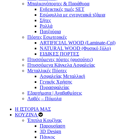
Μπαλκονόπορτες & Παράθυρα
Ενδεικτικές τιμές SET
Εσώφυλλα με ενεργειακά τζάμια
Σήτες
Ρολλά
Πατζούρια
Πόρτες Εσωτερικές
ARTIFICIAL WOOD (Laminate-Cpl)
NATURAL WOOD (Φυσικό ξύλο)
ΕΙΔΙΚΕΣ ΠΟΡΤΕΣ
Πτυσσόμενες πόρτες (φυσούνες)
Πτυσσόμενα Κάγκελα Ασφαλείας
Μεταλλικές Πόρτες
Ασφαλείας Μεταλλική
Γενικής Χρήσης
Πυρασφαλείας
Εξαρτήματα | Αναβαθμίσεις
Λαβές – Πόμολα
Η ΙΣΤΟΡΙΑ ΜΑΣ
ΚΟΥΖΙΝΑ
Έπιπλα Κουζίνας
Παρουσίαση
3D Design
Πάγκος