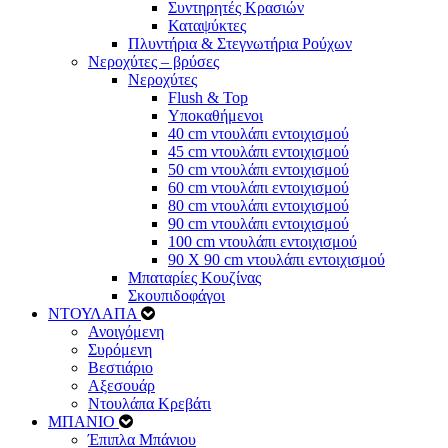
Συντηρητές Κρασιών
Καταψύκτες
Πλυντήρια & Στεγνωτήρια Ρούχων
Νεροχύτες – βρύσες
Νεροχύτες
Flush & Top
Υποκαθήμενοι
40 cm ντουλάπι εντοιχισμού
45 cm ντουλάπι εντοιχισμού
50 cm ντουλάπι εντοιχισμού
60 cm ντουλάπι εντοιχισμού
80 cm ντουλάπι εντοιχισμού
90 cm ντουλάπι εντοιχισμού
100 cm ντουλάπι εντοιχισμού
90 Χ 90 cm ντουλάπι εντοιχισμού
Μπαταρίες Κουζίνας
Σκουπιδοφάγοι
ΝΤΟΥΛΑΠΑ
Ανοιγόμενη
Συρόμενη
Βεστιάριο
Αξεσουάρ
Ντουλάπα Κρεβάτι
ΜΠΑΝΙΟ
Έπιπλα Μπάνιου