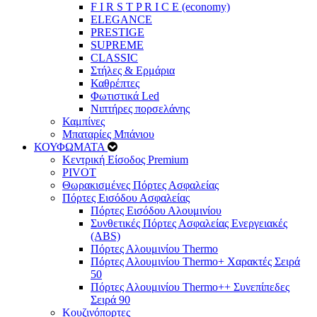
F I R S T P R I C E (economy)
ELEGANCE
PRESTIGE
SUPREME
CLASSIC
Στήλες & Ερμάρια
Καθρέπτες
Φωτιστικά Led
Νιπτήρες πορσελάνης
Καμπίνες
Μπαταρίες Μπάνιου
ΚΟΥΦΩΜΑΤΑ
Κεντρική Είσοδος Premium
PIVOT
Θωρακισμένες Πόρτες Ασφαλείας
Πόρτες Εισόδου Ασφαλείας
Πόρτες Eισόδου Αλουμινίου
Συνθετικές Πόρτες Ασφαλείας Ενεργειακές
(ABS)
Πόρτες Αλουμινίου Thermo
Πόρτες Αλουμινίου Thermo+ Χαρακτές Σειρά
50
Πόρτες Αλουμινίου Thermo++ Συνεπίπεδες
Σειρά 90
Κουζινόπορτες