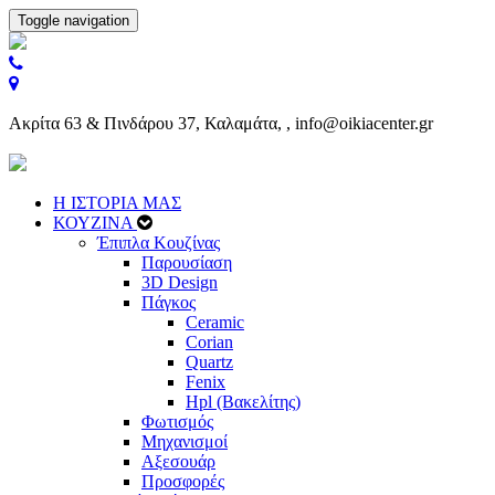
Toggle navigation
Ακρίτα 63 & Πινδάρου 37, Καλαμάτα, , info@oikiacenter.gr
Η ΙΣΤΟΡΙΑ ΜΑΣ
ΚΟΥΖΙΝΑ
Έπιπλα Κουζίνας
Παρουσίαση
3D Design
Πάγκος
Ceramic
Corian
Quartz
Fenix
Hpl (Βακελίτης)
Φωτισμός
Μηχανισμοί
Αξεσουάρ
Προσφορές