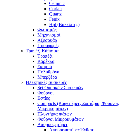
Ceramic
Corian
Quartz
Fenix
Hpl (Βακελίτης)
Φωτισμός
Μηχανισμοί
Αξεσουάρ
Προσφορές
Τραπέζι Κάθισμα
Τραπέζι
Καρέκλα
Σκαμπό
Πολυθρόνα
Μπερζέρα
Ηλεκτρικές συσκευές
Set Οικιακών Συσκευών
Φούρνοι
Εστίες
Compacts (Καφετιέρες, Συρτάρια, Φούρνοι,
Μικροκυμάτων)
Πλυντήρια πιάτων
Φούρνοι Μικροκυμάτων
Απορροφητήρες
Απορροφητήρες Ένθετοι