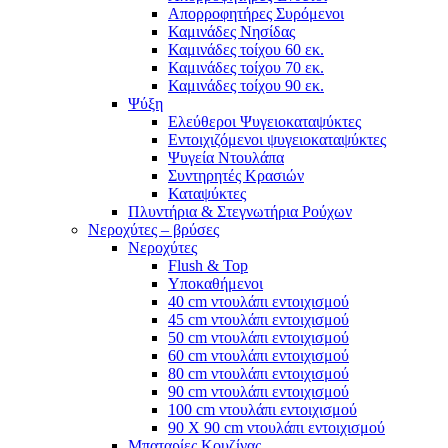
Απορροφητήρες Συρόμενοι
Καμινάδες Νησίδας
Καμινάδες τοίχου 60 εκ.
Καμινάδες τοίχου 70 εκ.
Καμινάδες τοίχου 90 εκ.
Ψύξη
Ελεύθεροι Ψυγειοκαταψύκτες
Εντοιχιζόμενοι ψυγειοκαταψύκτες
Ψυγεία Ντουλάπα
Συντηρητές Κρασιών
Καταψύκτες
Πλυντήρια & Στεγνωτήρια Ρούχων
Νεροχύτες – βρύσες
Νεροχύτες
Flush & Top
Υποκαθήμενοι
40 cm ντουλάπι εντοιχισμού
45 cm ντουλάπι εντοιχισμού
50 cm ντουλάπι εντοιχισμού
60 cm ντουλάπι εντοιχισμού
80 cm ντουλάπι εντοιχισμού
90 cm ντουλάπι εντοιχισμού
100 cm ντουλάπι εντοιχισμού
90 Χ 90 cm ντουλάπι εντοιχισμού
Μπαταρίες Κουζίνας