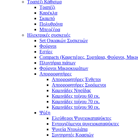
Τραπέζι Κάθισμα
Τραπέζι
Καρέκλα
Σκαμπό
Πολυθρόνα
Μπερζέρα
Ηλεκτρικές συσκευές
Set Οικιακών Συσκευών
Φούρνοι
Εστίες
Compacts (Καφετιέρες, Συρτάρια, Φούρνοι, Μικ
Πλυντήρια πιάτων
Φούρνοι Μικροκυμάτων
Απορροφητήρες
Απορροφητήρες Ένθετοι
Απορροφητήρες Συρόμενοι
Καμινάδες Νησίδας
Καμινάδες τοίχου 60 εκ.
Καμινάδες τοίχου 70 εκ.
Καμινάδες τοίχου 90 εκ.
Ψύξη
Ελεύθεροι Ψυγειοκαταψύκτες
Εντοιχιζόμενοι ψυγειοκαταψύκτες
Ψυγεία Ντουλάπα
Συντηρητές Κρασιών