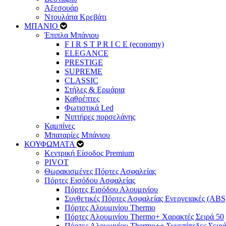
Αξεσουάρ
Ντουλάπα Κρεβάτι
ΜΠΑΝΙΟ
Έπιπλα Μπάνιου
F I R S T P R I C E (economy)
ELEGANCE
PRESTIGE
SUPREME
CLASSIC
Στήλες & Ερμάρια
Καθρέπτες
Φωτιστικά Led
Νιπτήρες πορσελάνης
Καμπίνες
Μπαταρίες Μπάνιου
ΚΟΥΦΩΜΑΤΑ
Κεντρική Είσοδος Premium
PIVOT
Θωρακισμένες Πόρτες Ασφαλείας
Πόρτες Εισόδου Ασφαλείας
Πόρτες Eισόδου Αλουμινίου
Συνθετικές Πόρτες Ασφαλείας Ενεργειακές (ABS
Πόρτες Αλουμινίου Thermo
Πόρτες Αλουμινίου Thermo+ Χαρακτές Σειρά 50
Πόρτες Αλουμινίου Thermo++ Συνεπίπεδες Σειρά