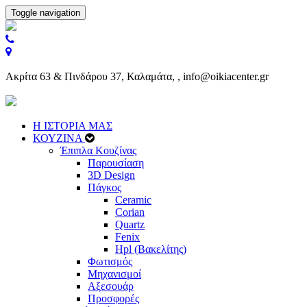
Toggle navigation
Ακρίτα 63 & Πινδάρου 37, Καλαμάτα, , info@oikiacenter.gr
Η ΙΣΤΟΡΙΑ ΜΑΣ
ΚΟΥΖΙΝΑ
Έπιπλα Κουζίνας
Παρουσίαση
3D Design
Πάγκος
Ceramic
Corian
Quartz
Fenix
Hpl (Βακελίτης)
Φωτισμός
Μηχανισμοί
Αξεσουάρ
Προσφορές