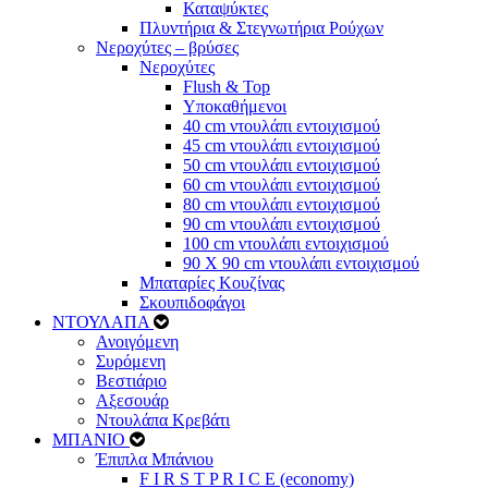
Καταψύκτες
Πλυντήρια & Στεγνωτήρια Ρούχων
Νεροχύτες – βρύσες
Νεροχύτες
Flush & Top
Υποκαθήμενοι
40 cm ντουλάπι εντοιχισμού
45 cm ντουλάπι εντοιχισμού
50 cm ντουλάπι εντοιχισμού
60 cm ντουλάπι εντοιχισμού
80 cm ντουλάπι εντοιχισμού
90 cm ντουλάπι εντοιχισμού
100 cm ντουλάπι εντοιχισμού
90 Χ 90 cm ντουλάπι εντοιχισμού
Μπαταρίες Κουζίνας
Σκουπιδοφάγοι
ΝΤΟΥΛΑΠΑ
Ανοιγόμενη
Συρόμενη
Βεστιάριο
Αξεσουάρ
Ντουλάπα Κρεβάτι
ΜΠΑΝΙΟ
Έπιπλα Μπάνιου
F I R S T P R I C E (economy)