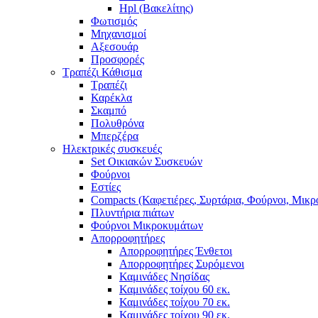
Hpl (Βακελίτης)
Φωτισμός
Μηχανισμοί
Αξεσουάρ
Προσφορές
Τραπέζι Κάθισμα
Τραπέζι
Καρέκλα
Σκαμπό
Πολυθρόνα
Μπερζέρα
Ηλεκτρικές συσκευές
Set Οικιακών Συσκευών
Φούρνοι
Εστίες
Compacts (Καφετιέρες, Συρτάρια, Φούρνοι, Μικ
Πλυντήρια πιάτων
Φούρνοι Μικροκυμάτων
Απορροφητήρες
Απορροφητήρες Ένθετοι
Απορροφητήρες Συρόμενοι
Καμινάδες Νησίδας
Καμινάδες τοίχου 60 εκ.
Καμινάδες τοίχου 70 εκ.
Καμινάδες τοίχου 90 εκ.