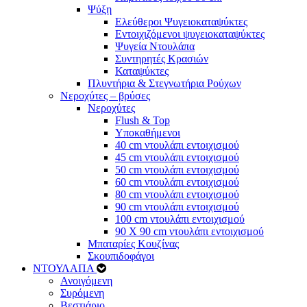
Ψύξη
Ελεύθεροι Ψυγειοκαταψύκτες
Εντοιχιζόμενοι ψυγειοκαταψύκτες
Ψυγεία Ντουλάπα
Συντηρητές Κρασιών
Καταψύκτες
Πλυντήρια & Στεγνωτήρια Ρούχων
Νεροχύτες – βρύσες
Νεροχύτες
Flush & Top
Υποκαθήμενοι
40 cm ντουλάπι εντοιχισμού
45 cm ντουλάπι εντοιχισμού
50 cm ντουλάπι εντοιχισμού
60 cm ντουλάπι εντοιχισμού
80 cm ντουλάπι εντοιχισμού
90 cm ντουλάπι εντοιχισμού
100 cm ντουλάπι εντοιχισμού
90 Χ 90 cm ντουλάπι εντοιχισμού
Μπαταρίες Κουζίνας
Σκουπιδοφάγοι
ΝΤΟΥΛΑΠΑ
Ανοιγόμενη
Συρόμενη
Βεστιάριο