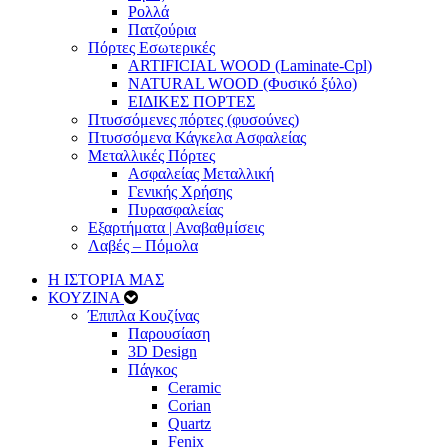
Ρολλά
Πατζούρια
Πόρτες Εσωτερικές
ARTIFICIAL WOOD (Laminate-Cpl)
NATURAL WOOD (Φυσικό ξύλο)
ΕΙΔΙΚΕΣ ΠΟΡΤΕΣ
Πτυσσόμενες πόρτες (φυσούνες)
Πτυσσόμενα Κάγκελα Ασφαλείας
Μεταλλικές Πόρτες
Ασφαλείας Μεταλλική
Γενικής Χρήσης
Πυρασφαλείας
Εξαρτήματα | Αναβαθμίσεις
Λαβές – Πόμολα
Η ΙΣΤΟΡΙΑ ΜΑΣ
ΚΟΥΖΙΝΑ
Έπιπλα Κουζίνας
Παρουσίαση
3D Design
Πάγκος
Ceramic
Corian
Quartz
Fenix