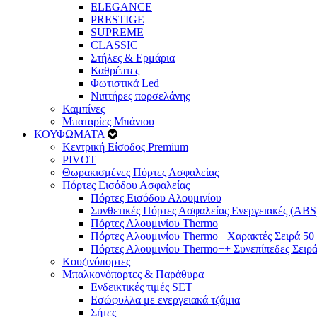
ELEGANCE
PRESTIGE
SUPREME
CLASSIC
Στήλες & Ερμάρια
Καθρέπτες
Φωτιστικά Led
Νιπτήρες πορσελάνης
Καμπίνες
Μπαταρίες Μπάνιου
ΚΟΥΦΩΜΑΤΑ
Κεντρική Είσοδος Premium
PIVOT
Θωρακισμένες Πόρτες Ασφαλείας
Πόρτες Εισόδου Ασφαλείας
Πόρτες Eισόδου Αλουμινίου
Συνθετικές Πόρτες Ασφαλείας Ενεργειακές (ABS
Πόρτες Αλουμινίου Thermo
Πόρτες Αλουμινίου Thermo+ Χαρακτές Σειρά 50
Πόρτες Αλουμινίου Thermo++ Συνεπίπεδες Σειρά
Κουζινόπορτες
Μπαλκονόπορτες & Παράθυρα
Ενδεικτικές τιμές SET
Εσώφυλλα με ενεργειακά τζάμια
Σήτες