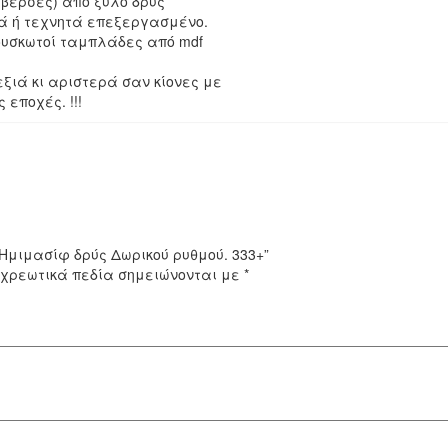
βέρσες) από ξύλο δρύς
ά ή τεχνητά επεξεργασμένο.
ουσκωτοί ταμπλάδες από mdf
ξιά κι αριστερά σαν κίονες με
εποχές. !!!
“Ημιμασίφ δρύς Δωρικού ρυθμού. 333+”
χρεωτικά πεδία σημειώνονται με
*