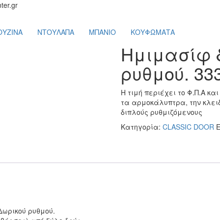
ter.gr
ΟΥΖΙΝΑ
ΝΤΟΥΛΑΠΑ
ΜΠΑΝΙΟ
ΚΟΥΦΩΜΑΤΑ
Ημιμασίφ 
ρυθμού. 33
Η τιμή περιέχει το Φ.Π.Α κα
τα αρμοκάλυπτρα, την κλει
διπλούς ρυθμιζόμενους
Κατηγορία:
CLASSIC DOOR
ωρικού ρυθμού.