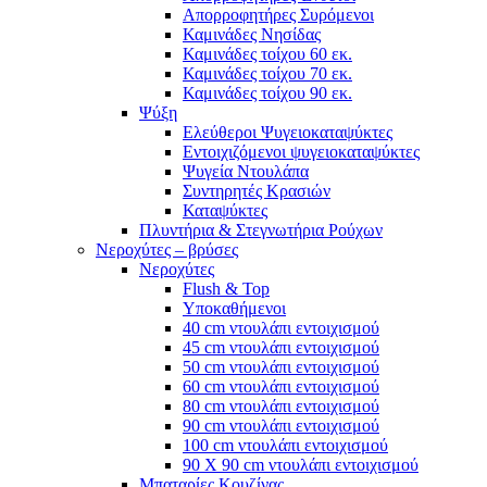
Απορροφητήρες Συρόμενοι
Καμινάδες Νησίδας
Καμινάδες τοίχου 60 εκ.
Καμινάδες τοίχου 70 εκ.
Καμινάδες τοίχου 90 εκ.
Ψύξη
Ελεύθεροι Ψυγειοκαταψύκτες
Εντοιχιζόμενοι ψυγειοκαταψύκτες
Ψυγεία Ντουλάπα
Συντηρητές Κρασιών
Καταψύκτες
Πλυντήρια & Στεγνωτήρια Ρούχων
Νεροχύτες – βρύσες
Νεροχύτες
Flush & Top
Υποκαθήμενοι
40 cm ντουλάπι εντοιχισμού
45 cm ντουλάπι εντοιχισμού
50 cm ντουλάπι εντοιχισμού
60 cm ντουλάπι εντοιχισμού
80 cm ντουλάπι εντοιχισμού
90 cm ντουλάπι εντοιχισμού
100 cm ντουλάπι εντοιχισμού
90 Χ 90 cm ντουλάπι εντοιχισμού
Μπαταρίες Κουζίνας