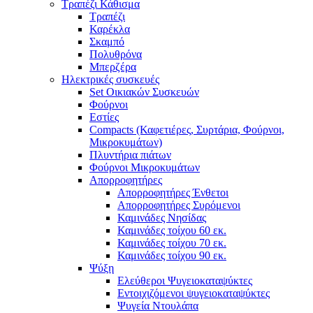
Τραπέζι Κάθισμα
Τραπέζι
Καρέκλα
Σκαμπό
Πολυθρόνα
Μπερζέρα
Ηλεκτρικές συσκευές
Set Οικιακών Συσκευών
Φούρνοι
Εστίες
Compacts (Καφετιέρες, Συρτάρια, Φούρνοι,
Μικροκυμάτων)
Πλυντήρια πιάτων
Φούρνοι Μικροκυμάτων
Απορροφητήρες
Απορροφητήρες Ένθετοι
Απορροφητήρες Συρόμενοι
Καμινάδες Νησίδας
Καμινάδες τοίχου 60 εκ.
Καμινάδες τοίχου 70 εκ.
Καμινάδες τοίχου 90 εκ.
Ψύξη
Ελεύθεροι Ψυγειοκαταψύκτες
Εντοιχιζόμενοι ψυγειοκαταψύκτες
Ψυγεία Ντουλάπα