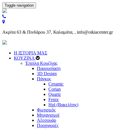
Toggle navigation
Ακρίτα 63 & Πινδάρου 37, Καλαμάτα, , info@oikiacenter.gr
Η ΙΣΤΟΡΙΑ ΜΑΣ
ΚΟΥΖΙΝΑ
Έπιπλα Κουζίνας
Παρουσίαση
3D Design
Πάγκος
Ceramic
Corian
Quartz
Fenix
Hpl (Βακελίτης)
Φωτισμός
Μηχανισμοί
Αξεσουάρ
Προσφορές