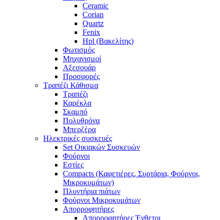
Ceramic
Corian
Quartz
Fenix
Hpl (Βακελίτης)
Φωτισμός
Μηχανισμοί
Αξεσουάρ
Προσφορές
Τραπέζι Κάθισμα
Τραπέζι
Καρέκλα
Σκαμπό
Πολυθρόνα
Μπερζέρα
Ηλεκτρικές συσκευές
Set Οικιακών Συσκευών
Φούρνοι
Εστίες
Compacts (Καφετιέρες, Συρτάρια, Φούρνοι,
Μικροκυμάτων)
Πλυντήρια πιάτων
Φούρνοι Μικροκυμάτων
Απορροφητήρες
Απορροφητήρες Ένθετοι