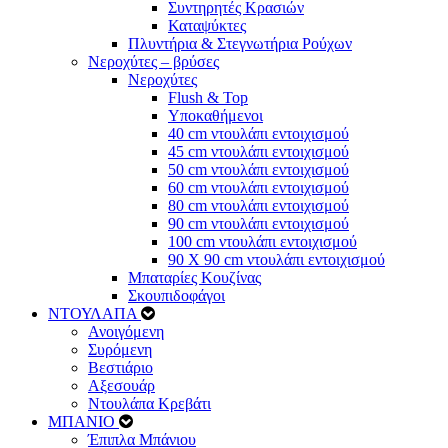
Συντηρητές Κρασιών
Καταψύκτες
Πλυντήρια & Στεγνωτήρια Ρούχων
Νεροχύτες – βρύσες
Νεροχύτες
Flush & Top
Υποκαθήμενοι
40 cm ντουλάπι εντοιχισμού
45 cm ντουλάπι εντοιχισμού
50 cm ντουλάπι εντοιχισμού
60 cm ντουλάπι εντοιχισμού
80 cm ντουλάπι εντοιχισμού
90 cm ντουλάπι εντοιχισμού
100 cm ντουλάπι εντοιχισμού
90 Χ 90 cm ντουλάπι εντοιχισμού
Μπαταρίες Κουζίνας
Σκουπιδοφάγοι
ΝΤΟΥΛΑΠΑ
Ανοιγόμενη
Συρόμενη
Βεστιάριο
Αξεσουάρ
Ντουλάπα Κρεβάτι
ΜΠΑΝΙΟ
Έπιπλα Μπάνιου