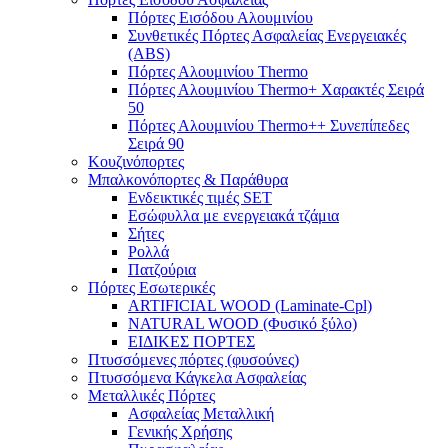
Πόρτες Eισόδου Αλουμινίου
Συνθετικές Πόρτες Ασφαλείας Ενεργειακές
(ABS)
Πόρτες Αλουμινίου Thermo
Πόρτες Αλουμινίου Thermo+ Χαρακτές Σειρά
50
Πόρτες Αλουμινίου Thermo++ Συνεπίπεδες
Σειρά 90
Κουζινόπορτες
Μπαλκονόπορτες & Παράθυρα
Ενδεικτικές τιμές SET
Εσώφυλλα με ενεργειακά τζάμια
Σήτες
Ρολλά
Πατζούρια
Πόρτες Εσωτερικές
ARTIFICIAL WOOD (Laminate-Cpl)
NATURAL WOOD (Φυσικό ξύλο)
ΕΙΔΙΚΕΣ ΠΟΡΤΕΣ
Πτυσσόμενες πόρτες (φυσούνες)
Πτυσσόμενα Κάγκελα Ασφαλείας
Μεταλλικές Πόρτες
Ασφαλείας Μεταλλική
Γενικής Χρήσης