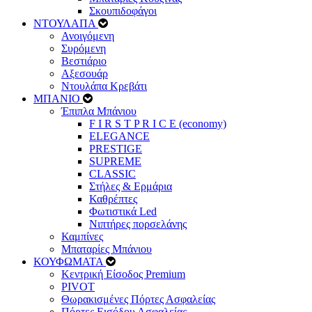
Σκουπιδοφάγοι
ΝΤΟΥΛΑΠΑ
Ανοιγόμενη
Συρόμενη
Βεστιάριο
Αξεσουάρ
Ντουλάπα Κρεβάτι
ΜΠΑΝΙΟ
Έπιπλα Μπάνιου
F I R S T P R I C E (economy)
ELEGANCE
PRESTIGE
SUPREME
CLASSIC
Στήλες & Ερμάρια
Καθρέπτες
Φωτιστικά Led
Νιπτήρες πορσελάνης
Καμπίνες
Μπαταρίες Μπάνιου
ΚΟΥΦΩΜΑΤΑ
Κεντρική Είσοδος Premium
PIVOT
Θωρακισμένες Πόρτες Ασφαλείας
Πόρτες Εισόδου Ασφαλείας