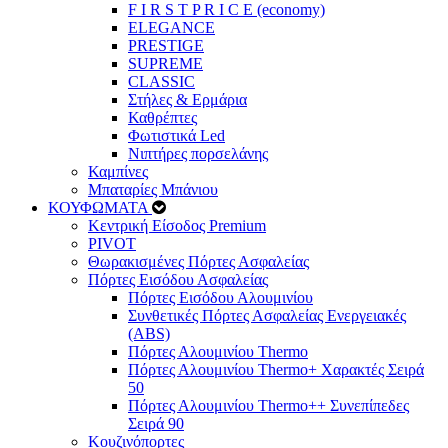
F I R S T P R I C E (economy)
ELEGANCE
PRESTIGE
SUPREME
CLASSIC
Στήλες & Ερμάρια
Καθρέπτες
Φωτιστικά Led
Νιπτήρες πορσελάνης
Καμπίνες
Μπαταρίες Μπάνιου
ΚΟΥΦΩΜΑΤΑ
Κεντρική Είσοδος Premium
PIVOT
Θωρακισμένες Πόρτες Ασφαλείας
Πόρτες Εισόδου Ασφαλείας
Πόρτες Eισόδου Αλουμινίου
Συνθετικές Πόρτες Ασφαλείας Ενεργειακές
(ABS)
Πόρτες Αλουμινίου Thermo
Πόρτες Αλουμινίου Thermo+ Χαρακτές Σειρά
50
Πόρτες Αλουμινίου Thermo++ Συνεπίπεδες
Σειρά 90
Κουζινόπορτες