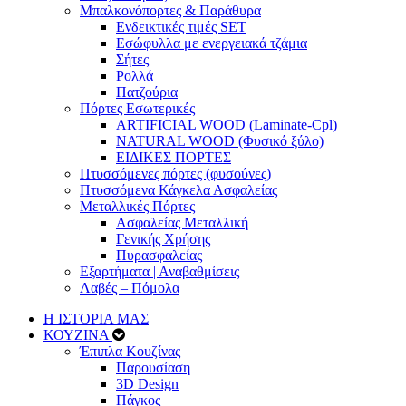
Μπαλκονόπορτες & Παράθυρα
Ενδεικτικές τιμές SET
Εσώφυλλα με ενεργειακά τζάμια
Σήτες
Ρολλά
Πατζούρια
Πόρτες Εσωτερικές
ARTIFICIAL WOOD (Laminate-Cpl)
NATURAL WOOD (Φυσικό ξύλο)
ΕΙΔΙΚΕΣ ΠΟΡΤΕΣ
Πτυσσόμενες πόρτες (φυσούνες)
Πτυσσόμενα Κάγκελα Ασφαλείας
Μεταλλικές Πόρτες
Ασφαλείας Μεταλλική
Γενικής Χρήσης
Πυρασφαλείας
Εξαρτήματα | Αναβαθμίσεις
Λαβές – Πόμολα
Η ΙΣΤΟΡΙΑ ΜΑΣ
ΚΟΥΖΙΝΑ
Έπιπλα Κουζίνας
Παρουσίαση
3D Design
Πάγκος