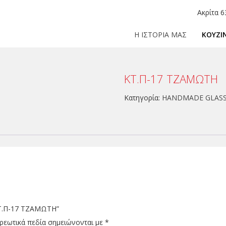
Ακρίτα 6
Η ΙΣΤΟΡΙΑ ΜΑΣ
ΚΟΥΖΙ
KT.Π-17 ΤΖΑΜΩΤΗ
Κατηγορία:
HANDMADE GLAS
“KT.Π-17 ΤΖΑΜΩΤΗ”
ρεωτικά πεδία σημειώνονται με
*