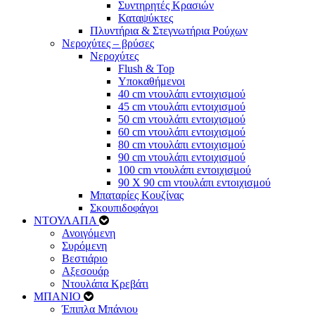
Συντηρητές Κρασιών
Καταψύκτες
Πλυντήρια & Στεγνωτήρια Ρούχων
Νεροχύτες – βρύσες
Νεροχύτες
Flush & Top
Υποκαθήμενοι
40 cm ντουλάπι εντοιχισμού
45 cm ντουλάπι εντοιχισμού
50 cm ντουλάπι εντοιχισμού
60 cm ντουλάπι εντοιχισμού
80 cm ντουλάπι εντοιχισμού
90 cm ντουλάπι εντοιχισμού
100 cm ντουλάπι εντοιχισμού
90 Χ 90 cm ντουλάπι εντοιχισμού
Μπαταρίες Κουζίνας
Σκουπιδοφάγοι
ΝΤΟΥΛΑΠΑ
Ανοιγόμενη
Συρόμενη
Βεστιάριο
Αξεσουάρ
Ντουλάπα Κρεβάτι
ΜΠΑΝΙΟ
Έπιπλα Μπάνιου