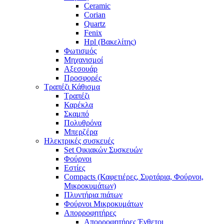
Ceramic
Corian
Quartz
Fenix
Hpl (Βακελίτης)
Φωτισμός
Μηχανισμοί
Αξεσουάρ
Προσφορές
Τραπέζι Κάθισμα
Τραπέζι
Καρέκλα
Σκαμπό
Πολυθρόνα
Μπερζέρα
Ηλεκτρικές συσκευές
Set Οικιακών Συσκευών
Φούρνοι
Εστίες
Compacts (Καφετιέρες, Συρτάρια, Φούρνοι,
Μικροκυμάτων)
Πλυντήρια πιάτων
Φούρνοι Μικροκυμάτων
Απορροφητήρες
Απορροφητήρες Ένθετοι