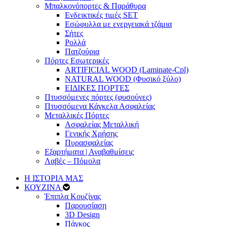
Μπαλκονόπορτες & Παράθυρα
Ενδεικτικές τιμές SET
Εσώφυλλα με ενεργειακά τζάμια
Σήτες
Ρολλά
Πατζούρια
Πόρτες Εσωτερικές
ARTIFICIAL WOOD (Laminate-Cpl)
NATURAL WOOD (Φυσικό ξύλο)
ΕΙΔΙΚΕΣ ΠΟΡΤΕΣ
Πτυσσόμενες πόρτες (φυσούνες)
Πτυσσόμενα Κάγκελα Ασφαλείας
Μεταλλικές Πόρτες
Ασφαλείας Μεταλλική
Γενικής Χρήσης
Πυρασφαλείας
Εξαρτήματα | Αναβαθμίσεις
Λαβές – Πόμολα
Η ΙΣΤΟΡΙΑ ΜΑΣ
ΚΟΥΖΙΝΑ
Έπιπλα Κουζίνας
Παρουσίαση
3D Design
Πάγκος