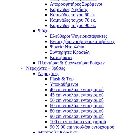
Απορροφητήρες Συρόμενοι
Καμινάδες Νησίδας
Καμινάδες τοίχου 60 εκ.
Καμινάδες τοίχου 70 εκ.
Καμινάδες τοίχου 90 εκ.
Ψύξη
Ελεύθεροι Ψυγειοκαταψύκτες
Εντοιχιζόμενοι ψυγειοκαταψύκτες
Ψυγεία Ντουλάπα
Συντηρητές Κρασιών
Καταψύκτες
Πλυντήρια & Στεγνωτήρια Ρούχων
Νεροχύτες – βρύσες
Νεροχύτες
Flush & Top
Υποκαθήμενοι
40 cm ντουλάπι εντοιχισμού
45 cm ντουλάπι εντοιχισμού
50 cm ντουλάπι εντοιχισμού
60 cm ντουλάπι εντοιχισμού
80 cm ντουλάπι εντοιχισμού
90 cm ντουλάπι εντοιχισμού
100 cm ντουλάπι εντοιχισμού
90 Χ 90 cm ντουλάπι εντοιχισμού
Μπαταρίες Κουζίνας