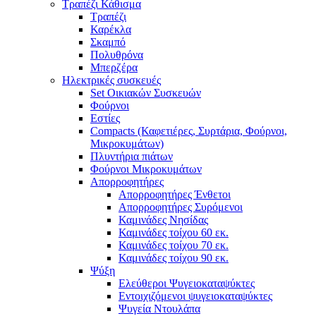
Τραπέζι Κάθισμα
Τραπέζι
Καρέκλα
Σκαμπό
Πολυθρόνα
Μπερζέρα
Ηλεκτρικές συσκευές
Set Οικιακών Συσκευών
Φούρνοι
Εστίες
Compacts (Καφετιέρες, Συρτάρια, Φούρνοι,
Μικροκυμάτων)
Πλυντήρια πιάτων
Φούρνοι Μικροκυμάτων
Απορροφητήρες
Απορροφητήρες Ένθετοι
Απορροφητήρες Συρόμενοι
Καμινάδες Νησίδας
Καμινάδες τοίχου 60 εκ.
Καμινάδες τοίχου 70 εκ.
Καμινάδες τοίχου 90 εκ.
Ψύξη
Ελεύθεροι Ψυγειοκαταψύκτες
Εντοιχιζόμενοι ψυγειοκαταψύκτες
Ψυγεία Ντουλάπα