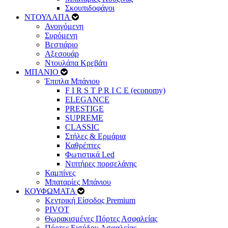
Σκουπιδοφάγοι
ΝΤΟΥΛΑΠΑ
Ανοιγόμενη
Συρόμενη
Βεστιάριο
Αξεσουάρ
Ντουλάπα Κρεβάτι
ΜΠΑΝΙΟ
Έπιπλα Μπάνιου
F I R S T P R I C E (economy)
ELEGANCE
PRESTIGE
SUPREME
CLASSIC
Στήλες & Ερμάρια
Καθρέπτες
Φωτιστικά Led
Νιπτήρες πορσελάνης
Καμπίνες
Μπαταρίες Μπάνιου
ΚΟΥΦΩΜΑΤΑ
Κεντρική Είσοδος Premium
PIVOT
Θωρακισμένες Πόρτες Ασφαλείας
Πόρτες Εισόδου Ασφαλείας