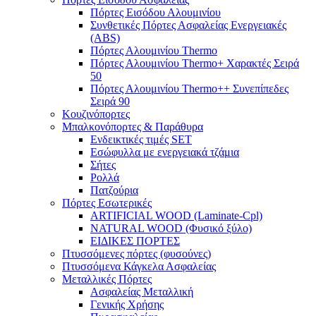
Πόρτες Eισόδου Αλουμινίου
Συνθετικές Πόρτες Ασφαλείας Ενεργειακές
(ABS)
Πόρτες Αλουμινίου Thermo
Πόρτες Αλουμινίου Thermo+ Χαρακτές Σειρά
50
Πόρτες Αλουμινίου Thermo++ Συνεπίπεδες
Σειρά 90
Κουζινόπορτες
Μπαλκονόπορτες & Παράθυρα
Ενδεικτικές τιμές SET
Εσώφυλλα με ενεργειακά τζάμια
Σήτες
Ρολλά
Πατζούρια
Πόρτες Εσωτερικές
ARTIFICIAL WOOD (Laminate-Cpl)
NATURAL WOOD (Φυσικό ξύλο)
ΕΙΔΙΚΕΣ ΠΟΡΤΕΣ
Πτυσσόμενες πόρτες (φυσούνες)
Πτυσσόμενα Κάγκελα Ασφαλείας
Μεταλλικές Πόρτες
Ασφαλείας Μεταλλική
Γενικής Χρήσης