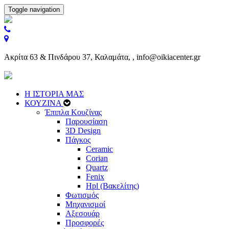
Toggle navigation
Ακρίτα 63 & Πινδάρου 37, Καλαμάτα, , info@oikiacenter.gr
Η ΙΣΤΟΡΙΑ ΜΑΣ
ΚΟΥΖΙΝΑ
Έπιπλα Κουζίνας
Παρουσίαση
3D Design
Πάγκος
Ceramic
Corian
Quartz
Fenix
Hpl (Βακελίτης)
Φωτισμός
Μηχανισμοί
Αξεσουάρ
Προσφορές