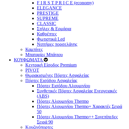
F I R S T P R I C E (economy)
ELEGANCE
PRESTIGE
SUPREME
CLASSIC
Στήλες & Ερμάρια
Καθρέπτες
Φωτιστικά Led
Νιπτήρες πορσελάνης
Καμπίνες
Μπαταρίες Μπάνιου
ΚΟΥΦΩΜΑΤΑ
Κεντρική Είσοδος Premium
PIVOT
Θωρακισμένες Πόρτες Ασφαλείας
Πόρτες Εισόδου Ασφαλείας
Πόρτες Eισόδου Αλουμινίου
Συνθετικές Πόρτες Ασφαλείας Ενεργειακές
(ABS)
Πόρτες Αλουμινίου Thermo
Πόρτες Αλουμινίου Thermo+ Χαρακτές Σειρά
50
Πόρτες Αλουμινίου Thermo++ Συνεπίπεδες
Σειρά 90
Κουζινόπορτες