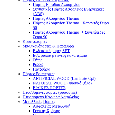
Πόρτες Eισόδου Αλουμινίου
Συνθετικές Πόρτες Ασφαλείας Ενεργειακές
(ABS)
Πόρτες Αλουμινίου Thermo
Πόρτες Αλουμινίου Thermo+ Χαρακτές Σειρά
50
Πόρτες Αλουμινίου Thermo++ Συνεπίπεδες
Σειρά 90
Κουζινόπορτες
Μπαλκονόπορτες & Παράθυρα
Ενδεικτικές τιμές SET
Εσώφυλλα με ενεργειακά τζάμια
Σήτες
Ρολλά
Πατζούρια
Πόρτες Εσωτερικές
ARTIFICIAL WOOD (Laminate-Cpl)
NATURAL WOOD (Φυσικό ξύλο)
ΕΙΔΙΚΕΣ ΠΟΡΤΕΣ
Πτυσσόμενες πόρτες (φυσούνες)
Πτυσσόμενα Κάγκελα Ασφαλείας
Μεταλλικές Πόρτες
Ασφαλείας Μεταλλική
Γενικής Χρήσης