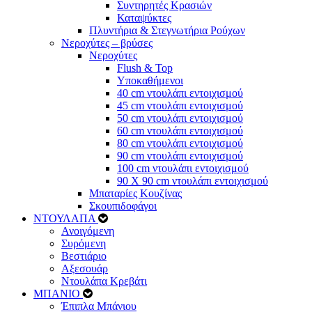
Συντηρητές Κρασιών
Καταψύκτες
Πλυντήρια & Στεγνωτήρια Ρούχων
Νεροχύτες – βρύσες
Νεροχύτες
Flush & Top
Υποκαθήμενοι
40 cm ντουλάπι εντοιχισμού
45 cm ντουλάπι εντοιχισμού
50 cm ντουλάπι εντοιχισμού
60 cm ντουλάπι εντοιχισμού
80 cm ντουλάπι εντοιχισμού
90 cm ντουλάπι εντοιχισμού
100 cm ντουλάπι εντοιχισμού
90 Χ 90 cm ντουλάπι εντοιχισμού
Μπαταρίες Κουζίνας
Σκουπιδοφάγοι
ΝΤΟΥΛΑΠΑ
Ανοιγόμενη
Συρόμενη
Βεστιάριο
Αξεσουάρ
Ντουλάπα Κρεβάτι
ΜΠΑΝΙΟ
Έπιπλα Μπάνιου