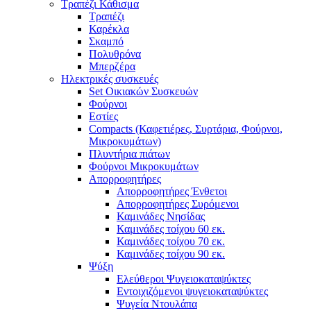
Τραπέζι Κάθισμα
Τραπέζι
Καρέκλα
Σκαμπό
Πολυθρόνα
Μπερζέρα
Ηλεκτρικές συσκευές
Set Οικιακών Συσκευών
Φούρνοι
Εστίες
Compacts (Καφετιέρες, Συρτάρια, Φούρνοι,
Μικροκυμάτων)
Πλυντήρια πιάτων
Φούρνοι Μικροκυμάτων
Απορροφητήρες
Απορροφητήρες Ένθετοι
Απορροφητήρες Συρόμενοι
Καμινάδες Νησίδας
Καμινάδες τοίχου 60 εκ.
Καμινάδες τοίχου 70 εκ.
Καμινάδες τοίχου 90 εκ.
Ψύξη
Ελεύθεροι Ψυγειοκαταψύκτες
Εντοιχιζόμενοι ψυγειοκαταψύκτες
Ψυγεία Ντουλάπα