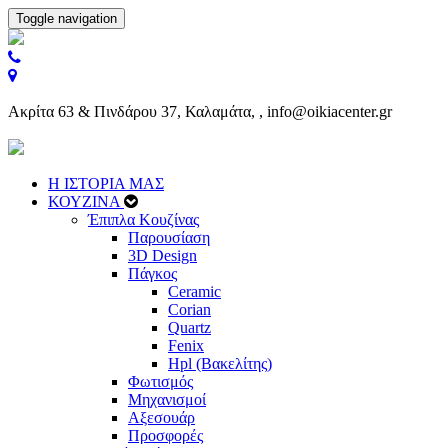
Toggle navigation
Ακρίτα 63 & Πινδάρου 37, Καλαμάτα, , info@oikiacenter.gr
Η ΙΣΤΟΡΙΑ ΜΑΣ
ΚΟΥΖΙΝΑ
Έπιπλα Κουζίνας
Παρουσίαση
3D Design
Πάγκος
Ceramic
Corian
Quartz
Fenix
Hpl (Βακελίτης)
Φωτισμός
Μηχανισμοί
Αξεσουάρ
Προσφορές