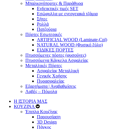
Μπαλκονόπορτες & Παράθυρα
Ενδεικτικές τιμές SET
Εσώφυλλα με ενεργειακά τζάμια
Σήτες
Ρολλά
Πατζούρια
Πόρτες Εσωτερικές
ARTIFICIAL WOOD (Laminate-Cpl)
NATURAL WOOD (Φυσικό ξύλο)
ΕΙΔΙΚΕΣ ΠΟΡΤΕΣ
Πτυσσόμενες πόρτες (φυσούνες)
Πτυσσόμενα Κάγκελα Ασφαλείας
Μεταλλικές Πόρτες
Ασφαλείας Μεταλλική
Γενικής Χρήσης
Πυρασφαλείας
Εξαρτήματα | Αναβαθμίσεις
Λαβές – Πόμολα
Η ΙΣΤΟΡΙΑ ΜΑΣ
ΚΟΥΖΙΝΑ
Έπιπλα Κουζίνας
Παρουσίαση
3D Design
Πάγκος