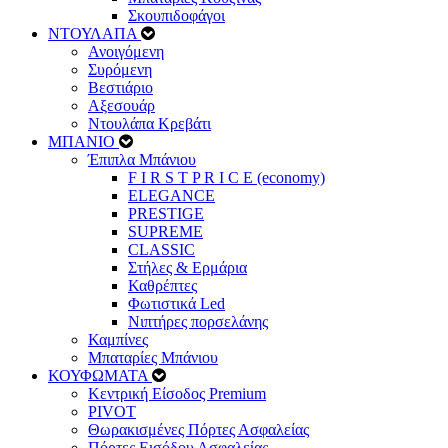
Σκουπιδοφάγοι
ΝΤΟΥΛΑΠΑ
Ανοιγόμενη
Συρόμενη
Βεστιάριο
Αξεσουάρ
Ντουλάπα Κρεβάτι
ΜΠΑΝΙΟ
Έπιπλα Μπάνιου
F I R S T P R I C E (economy)
ELEGANCE
PRESTIGE
SUPREME
CLASSIC
Στήλες & Ερμάρια
Καθρέπτες
Φωτιστικά Led
Νιπτήρες πορσελάνης
Καμπίνες
Μπαταρίες Μπάνιου
ΚΟΥΦΩΜΑΤΑ
Κεντρική Είσοδος Premium
PIVOT
Θωρακισμένες Πόρτες Ασφαλείας
Πόρτες Εισόδου Ασφαλείας