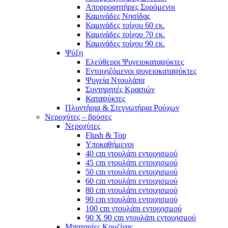
Απορροφητήρες Συρόμενοι
Καμινάδες Νησίδας
Καμινάδες τοίχου 60 εκ.
Καμινάδες τοίχου 70 εκ.
Καμινάδες τοίχου 90 εκ.
Ψύξη
Ελεύθεροι Ψυγειοκαταψύκτες
Εντοιχιζόμενοι ψυγειοκαταψύκτες
Ψυγεία Ντουλάπα
Συντηρητές Κρασιών
Καταψύκτες
Πλυντήρια & Στεγνωτήρια Ρούχων
Νεροχύτες – βρύσες
Νεροχύτες
Flush & Top
Υποκαθήμενοι
40 cm ντουλάπι εντοιχισμού
45 cm ντουλάπι εντοιχισμού
50 cm ντουλάπι εντοιχισμού
60 cm ντουλάπι εντοιχισμού
80 cm ντουλάπι εντοιχισμού
90 cm ντουλάπι εντοιχισμού
100 cm ντουλάπι εντοιχισμού
90 Χ 90 cm ντουλάπι εντοιχισμού
Μπαταρίες Κουζίνας