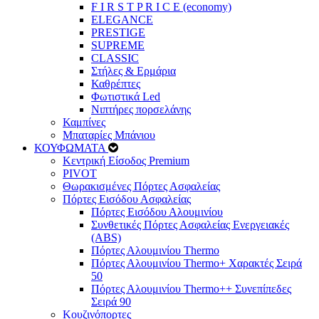
F I R S T P R I C E (economy)
ELEGANCE
PRESTIGE
SUPREME
CLASSIC
Στήλες & Ερμάρια
Καθρέπτες
Φωτιστικά Led
Νιπτήρες πορσελάνης
Καμπίνες
Μπαταρίες Μπάνιου
ΚΟΥΦΩΜΑΤΑ
Κεντρική Είσοδος Premium
PIVOT
Θωρακισμένες Πόρτες Ασφαλείας
Πόρτες Εισόδου Ασφαλείας
Πόρτες Eισόδου Αλουμινίου
Συνθετικές Πόρτες Ασφαλείας Ενεργειακές
(ABS)
Πόρτες Αλουμινίου Thermo
Πόρτες Αλουμινίου Thermo+ Χαρακτές Σειρά
50
Πόρτες Αλουμινίου Thermo++ Συνεπίπεδες
Σειρά 90
Κουζινόπορτες