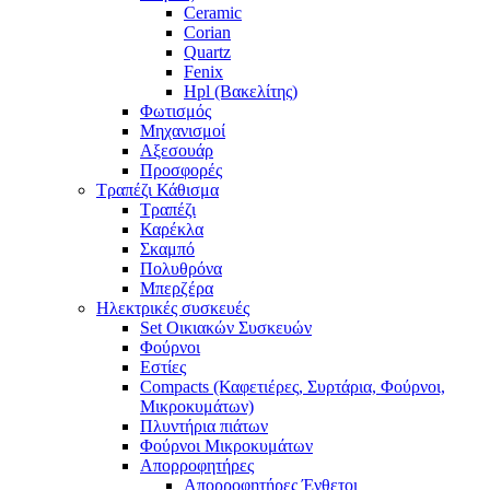
Ceramic
Corian
Quartz
Fenix
Hpl (Βακελίτης)
Φωτισμός
Μηχανισμοί
Αξεσουάρ
Προσφορές
Τραπέζι Κάθισμα
Τραπέζι
Καρέκλα
Σκαμπό
Πολυθρόνα
Μπερζέρα
Ηλεκτρικές συσκευές
Set Οικιακών Συσκευών
Φούρνοι
Εστίες
Compacts (Καφετιέρες, Συρτάρια, Φούρνοι,
Μικροκυμάτων)
Πλυντήρια πιάτων
Φούρνοι Μικροκυμάτων
Απορροφητήρες
Απορροφητήρες Ένθετοι