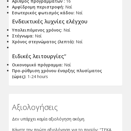
Αριθμός προγραμμάτων :
16
Αμφίδρομη περιστροφή:
Ναί
Εσωτερικός φωτισμός κάδου:
Ναί
Ενδεικτικές λυχνίες ελέγχου
Υπολειπόμενος χρόνος:
Ναί
Στέγνωμα:
Ναί
Χρόνος στεγνώματος (λεπτά):
Ναί
Ειδικές λειτουργίες
“
Οικονομικό πρόγραμμα:
Ναί
Προ-ρύθμιση χρόνου έναρξης πλυσίματος
(ώρες):
1-24 hours
Αξιολογήσεις
Δεν υπάρχει καμία αξιολόγηση ακόμη.
Κάνετε την πρώτη αξιολόγηση για το προϊόν: “TEKA