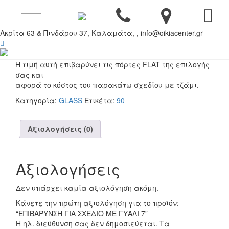
Toggle
ΕΠΙΒΑΡΥΝΣΗ ΓΙΑ
navigation
Ακρίτα 63 & Πινδάρου 37, Καλαμάτα, , info@oikiacenter.gr
ΣΧΕΔΙΟ ΜΕ ΓΥΑΛΙ 7
Η τιμή αυτή επιβαρύνει τις πόρτες FLAT της επιλογής
σας και
αφορά το κόστος του παρακάτω σχεδίου με τζάμι.
Κατηγορία:
GLASS
Ετικέτα:
90
Αξιολογήσεις (0)
Αξιολογήσεις
Δεν υπάρχει καμία αξιολόγηση ακόμη.
Κάνετε την πρώτη αξιολόγηση για το προϊόν:
“ΕΠΙΒΑΡΥΝΣΗ ΓΙΑ ΣΧΕΔΙΟ ΜΕ ΓΥΑΛΙ 7”
Η ηλ. διεύθυνση σας δεν δημοσιεύεται.
Τα