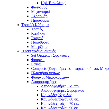
Hpl (Βακελίτης)
Φωτισμός
Μηχανισμοί
Αξεσουάρ
Προσφορές
Τραπέζι Κάθισμα
Τραπέζι
Καρέκλα
Σκαμπό
Πολυθρόνα
Μπερζέρα
Ηλεκτρικές συσκευές
Set Οικιακών Συσκευών
Φούρνοι
Εστίες
Compacts (Καφετιέρες, Συρτάρια, Φούρνοι, Μικ
Πλυντήρια πιάτων
Φούρνοι Μικροκυμάτων
Απορροφητήρες
Απορροφητήρες Ένθετοι
Απορροφητήρες Συρόμενοι
Καμινάδες Νησίδας
Καμινάδες τοίχου 60 εκ.
Καμινάδες τοίχου 70 εκ.
Καμινάδες τοίχου 90 εκ.