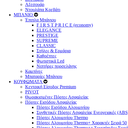
Αξεσουάρ
Ντουλάπα Κρεβάτι
ΜΠΑΝΙΟ
Έπιπλα Μπάνιου
F I R S T P R I C E (economy)
ELEGANCE
PRESTIGE
SUPREME
CLASSIC
Στήλες & Ερμάρια
Καθρέπτες
Φωτιστικά Led
Νιπτήρες πορσελάνης
Καμπίνες
Μπαταρίες Μπάνιου
ΚΟΥΦΩΜΑΤΑ
Κεντρική Είσοδος Premium
PIVOT
Θωρακισμένες Πόρτες Ασφαλείας
Πόρτες Εισόδου Ασφαλείας
Πόρτες Eισόδου Αλουμινίου
Συνθετικές Πόρτες Ασφαλείας Ενεργειακές (ABS
Πόρτες Αλουμινίου Thermo
Πόρτες Αλουμινίου Thermo+ Χαρακτές Σειρά 50
Πόρτες Αλουμινίου Thermo++ Συνεπίπεδες Σειρά