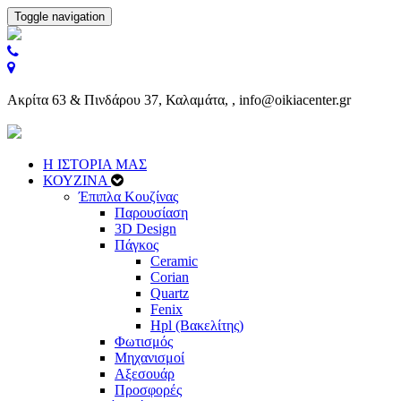
Toggle navigation
Ακρίτα 63 & Πινδάρου 37, Καλαμάτα, , info@oikiacenter.gr
Η ΙΣΤΟΡΙΑ ΜΑΣ
ΚΟΥΖΙΝΑ
Έπιπλα Κουζίνας
Παρουσίαση
3D Design
Πάγκος
Ceramic
Corian
Quartz
Fenix
Hpl (Βακελίτης)
Φωτισμός
Μηχανισμοί
Αξεσουάρ
Προσφορές