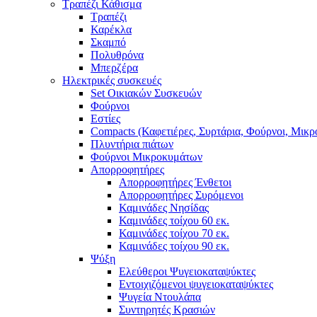
Τραπέζι Κάθισμα
Τραπέζι
Καρέκλα
Σκαμπό
Πολυθρόνα
Μπερζέρα
Ηλεκτρικές συσκευές
Set Οικιακών Συσκευών
Φούρνοι
Εστίες
Compacts (Καφετιέρες, Συρτάρια, Φούρνοι, Μικ
Πλυντήρια πιάτων
Φούρνοι Μικροκυμάτων
Απορροφητήρες
Απορροφητήρες Ένθετοι
Απορροφητήρες Συρόμενοι
Καμινάδες Νησίδας
Καμινάδες τοίχου 60 εκ.
Καμινάδες τοίχου 70 εκ.
Καμινάδες τοίχου 90 εκ.
Ψύξη
Ελεύθεροι Ψυγειοκαταψύκτες
Εντοιχιζόμενοι ψυγειοκαταψύκτες
Ψυγεία Ντουλάπα
Συντηρητές Κρασιών