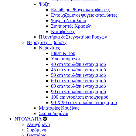
Ψύξη
Ελεύθεροι Ψυγειοκαταψύκτες
Εντοιχιζόμενοι ψυγειοκαταψύκτες
Ψυγεία Ντουλάπα
Συντηρητές Κρασιών
Καταψύκτες
Πλυντήρια & Στεγνωτήρια Ρούχων
Νεροχύτες – βρύσες
Νεροχύτες
Flush & Top
Υποκαθήμενοι
40 cm ντουλάπι εντοιχισμού
45 cm ντουλάπι εντοιχισμού
50 cm ντουλάπι εντοιχισμού
60 cm ντουλάπι εντοιχισμού
80 cm ντουλάπι εντοιχισμού
90 cm ντουλάπι εντοιχισμού
100 cm ντουλάπι εντοιχισμού
90 Χ 90 cm ντουλάπι εντοιχισμού
Μπαταρίες Κουζίνας
Σκουπιδοφάγοι
ΝΤΟΥΛΑΠΑ
Ανοιγόμενη
Συρόμενη
Βεστιάριο