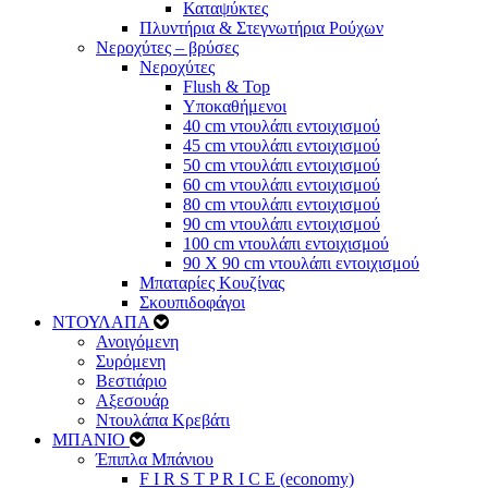
Καταψύκτες
Πλυντήρια & Στεγνωτήρια Ρούχων
Νεροχύτες – βρύσες
Νεροχύτες
Flush & Top
Υποκαθήμενοι
40 cm ντουλάπι εντοιχισμού
45 cm ντουλάπι εντοιχισμού
50 cm ντουλάπι εντοιχισμού
60 cm ντουλάπι εντοιχισμού
80 cm ντουλάπι εντοιχισμού
90 cm ντουλάπι εντοιχισμού
100 cm ντουλάπι εντοιχισμού
90 Χ 90 cm ντουλάπι εντοιχισμού
Μπαταρίες Κουζίνας
Σκουπιδοφάγοι
ΝΤΟΥΛΑΠΑ
Ανοιγόμενη
Συρόμενη
Βεστιάριο
Αξεσουάρ
Ντουλάπα Κρεβάτι
ΜΠΑΝΙΟ
Έπιπλα Μπάνιου
F I R S T P R I C E (economy)