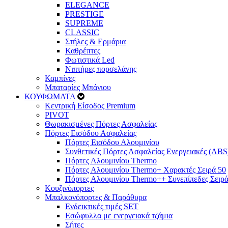
ELEGANCE
PRESTIGE
SUPREME
CLASSIC
Στήλες & Ερμάρια
Καθρέπτες
Φωτιστικά Led
Νιπτήρες πορσελάνης
Καμπίνες
Μπαταρίες Μπάνιου
ΚΟΥΦΩΜΑΤΑ
Κεντρική Είσοδος Premium
PIVOT
Θωρακισμένες Πόρτες Ασφαλείας
Πόρτες Εισόδου Ασφαλείας
Πόρτες Eισόδου Αλουμινίου
Συνθετικές Πόρτες Ασφαλείας Ενεργειακές (ABS
Πόρτες Αλουμινίου Thermo
Πόρτες Αλουμινίου Thermo+ Χαρακτές Σειρά 50
Πόρτες Αλουμινίου Thermo++ Συνεπίπεδες Σειρά
Κουζινόπορτες
Μπαλκονόπορτες & Παράθυρα
Ενδεικτικές τιμές SET
Εσώφυλλα με ενεργειακά τζάμια
Σήτες