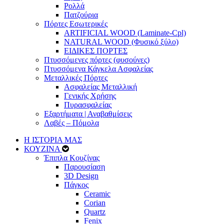
Ρολλά
Πατζούρια
Πόρτες Εσωτερικές
ARTIFICIAL WOOD (Laminate-Cpl)
NATURAL WOOD (Φυσικό ξύλο)
ΕΙΔΙΚΕΣ ΠΟΡΤΕΣ
Πτυσσόμενες πόρτες (φυσούνες)
Πτυσσόμενα Κάγκελα Ασφαλείας
Μεταλλικές Πόρτες
Ασφαλείας Μεταλλική
Γενικής Χρήσης
Πυρασφαλείας
Εξαρτήματα | Αναβαθμίσεις
Λαβές – Πόμολα
Η ΙΣΤΟΡΙΑ ΜΑΣ
ΚΟΥΖΙΝΑ
Έπιπλα Κουζίνας
Παρουσίαση
3D Design
Πάγκος
Ceramic
Corian
Quartz
Fenix