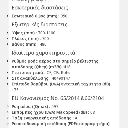
Εσωτερικές διαστάσεις
Εσωτερικό ύψος (mm) :
950
Εξωτερικές διαστάσεις
Ύψος (mm) :
700-1100
Πλάτος (mm) :
700
Βάθος (mm) :
480
Ιδιαίτερα χαρακτηριστικά
Ρυθμός ροής αέρος στο σημείο βέλτιστης
απόδοσης (Qbep) (m3/h) :
418
Πιστοποιητικά :
CE; CB; Rohs
Σετ ανακύκλωσης :
40490147
Επίπεδο θορύβου (LwA) εντατική ταχύτητα (dB)
:
73
EU Κανονισμός No. 65/2014 &66/2104
Ροή αέρα ((Qmax) :
597
Εκπομπες ήχου (LwA) Max Speed (dB) :
68
Τάξη ενεργειακής απόδοσης :
A
Ρευστοδυναμική απόδοση (FDEαπορροφητήρα)