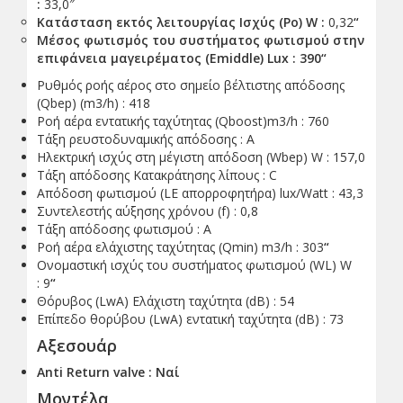
:
33,0″
Κατάσταση εκτός λειτουργίας Ισχύς (Po) W :
0,32
“
Μέσος φωτισμός του συστήματος φωτισμού στην
επιφάνεια μαγειρέματος (Emiddle) Lux : 390
“
Ρυθμός ροής αέρος στο σημείο βέλτιστης απόδοσης
(Qbep) (m3/h) : 418
Ροή αέρα εντατικής ταχύτητας (Qboost)m3/h : 760
Τάξη ρευστοδυναμικής απόδοσης : A
Ηλεκτρική ισχύς στη μέγιστη απόδοση (Wbep) W : 157,0
Τάξη απόδοσης Κατακράτησης λίπους : C
Απόδοση φωτισμού (LE απορροφητήρα) lux/Watt : 43,3
Συντελεστής αύξησης χρόνου (f) : 0,8
Τάξη απόδοσης φωτισμού : A
Ροή αέρα ελάχιστης ταχύτητας (Qmin) m3/h : 303
“
Ονομαστική ισχύς του συστήματος φωτισμού (WL) W
: 9
“
Θόρυβος (LwA) Ελάχιστη ταχύτητα (dB) : 54
Επίπεδο θορύβου (LwA) εντατική ταχύτητα (dB) : 73
Αξεσουάρ
Anti Return valve : Ναί
Μοντέλα