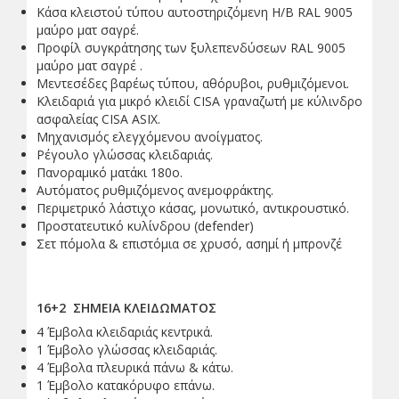
Κάσα κλειστού τύπου αυτοστηριζόμενη Η/Β RAL 9005
μαύρο ματ σαγρέ.
Προφίλ συγκράτησης των ξυλεπενδύσεων RAL 9005
μαύρο ματ σαγρέ .
Μεντεσέδες βαρέως τύπου, αθόρυβοι, ρυθμιζόμενοι.
Κλειδαριά για μικρό κλειδί CISA γραναζωτή με κύλινδρο
ασφαλείας CISA ASIX.
Μηχανισμός ελεγχόμενου ανοίγματος.
Ρέγουλο γλώσσας κλειδαριάς.
Πανοραμικό ματάκι 180ο.
Αυτόματος ρυθμιζόμενος ανεμοφράκτης.
Περιμετρικό λάστιχο κάσας, μονωτικό, αντικρουστικό.
Προστατευτικό κυλίνδρου (defender)
Σετ πόμολα & επιστόμια σε χρυσό, ασημί ή μπρονζέ
16+2 ΣΗΜΕΙΑ ΚΛΕΙΔΩΜΑΤΟΣ
4 Έμβολα κλειδαριάς κεντρικά.
1 Έμβολο γλώσσας κλειδαριάς.
4 Έμβολα πλευρικά πάνω & κάτω.
1 Έμβολο κατακόρυφο επάνω.