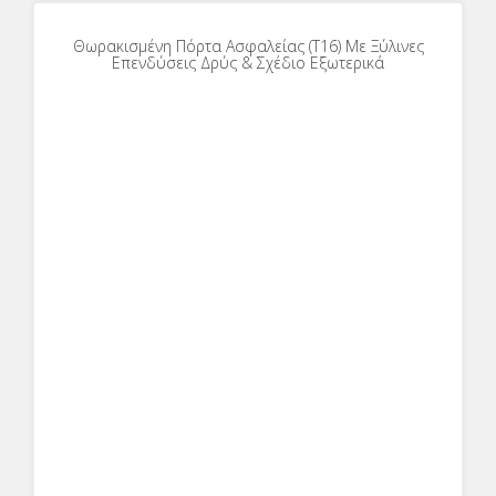
Θωρακισμένη Πόρτα Ασφαλείας (T16) Με Ξύλινες
Επενδύσεις Δρύς & Σχέδιο Εξωτερικά