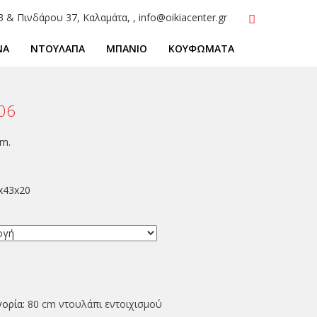
3 & Πινδάρου 37, Καλαμάτα, , info@oikiacenter.gr
ΝΑ
ΝΤΟΥΛΑΠΑ
ΜΠΑΝΙΟ
ΚΟΥΦΩΜΑΤΑ
806
cm.
4x43x20
γορία:
80 cm ντουλάπι εντοιχισμού