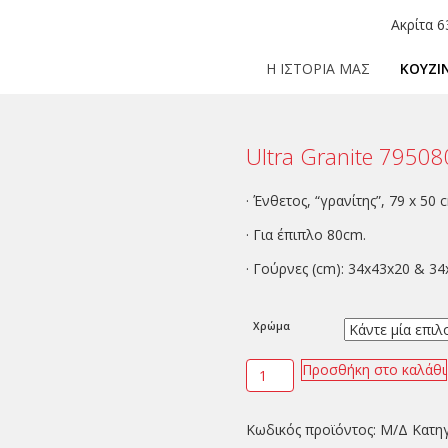
Ακρίτα 6
Η ΙΣΤΟΡΙΑ ΜΑΣ
ΚΟΥΖΙ
Ultra Granite 7950
· Ένθετος, “γρανίτης”, 79 x 50 
· Για έπιπλο 80cm.
· Γούρνες (cm): 34x43x20 & 3
Χρώμα
Προσθήκη στο καλάθι
Κωδικός προϊόντος:
Μ/Δ
Κατη