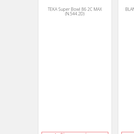
ΤΕΚΑ Super Bowl 86 2C MAX
BLA
(Ν.544.2D)