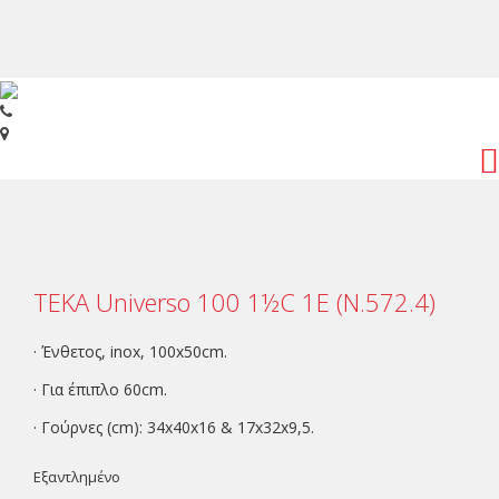
Toggl
navig
ΤΕΚΑ Universo 100 1½C 1E (N.572.4)
· Ένθετος, inox, 100x50cm.
· Για έπιπλο 60cm.
· Γούρνες (cm): 34x40x16 & 17x32x9,5.
Εξαντλημένο