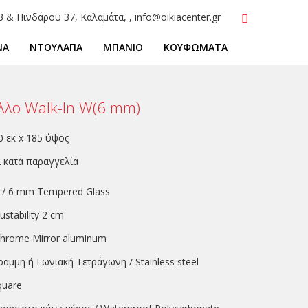
3 & Πινδάρου 37, Καλαμάτα, , info@oikiacenter.gr
ΝΑ
ΝΤΟΥΛΑΠΑ
ΜΠΑΝΙΟ
ΚΟΥΦΩΜΑΤΑ
λλο Walk-In W(6 mm)
0 εκ x 185 ύψος
ι κατά παραγγελία
 / 6 mm Tempered Glass
stability 2 cm
Chrome Mirror aluminum
αμμη ή Γωνιακή Τετράγωνη / Stainless steel
quare