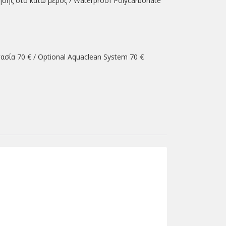
σης στο κάτω μέρος / Waterproof Polycarbonate
σία 70 € / Optional Aquaclean System 70 €