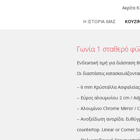
Ακρίτα 6
Η ΙΣΤΟΡΙΑ ΜΑΣ
ΚΟΥΖΙ
Γωνία 1 σταθερό φύ
Ενδεικτική τιμή για διάσταση 8
Οι διαστάσεις κατασκευάζοντα
– 6 mm Κρύσταλλα Ασφαλείας
– Εύρος αλουμινίου 2 cm / Adju
– Αλουμίνιο Chrome Mirror / 
– Ανοξείδωτη αντιρίδα. Ευθύγρ
countertop. Linear or Corner S