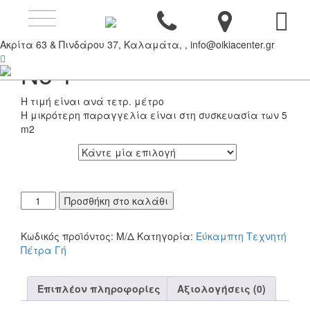
Toggle
navigation
Εύκαμπτη Πέτρα Γή
Ακρίτα 63 & Πινδάρου 37, Καλαμάτα, , info@oikiacenter.gr
No 1
Η τιμή είναι ανά τετρ. μέτρο
Η μικρότερη παραγγελία είναι στη συσκευασία των 5
m2
ΔΙΑΣΤΑΣΗ
Εύκαμπτη
Προσθήκη στο καλάθι
Πέτρα
Γή
Κωδικός προϊόντος:
Μ/Δ
Κατηγορία:
Εύκαμπτη Τεχνητή
No
Πέτρα Γή
1
ποσότητα
Επιπλέον πληροφορίες
Αξιολογήσεις (0)