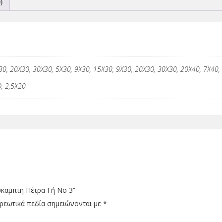
)
30, 20Χ30, 30Χ30, 5Χ30, 9Χ30, 15Χ30, 9Χ30, 20Χ30, 30Χ30, 20Χ40, 7Χ40,
, 2,5Χ20
ύκαμπτη Πέτρα Γή No 3”
ρεωτικά πεδία σημειώνονται με
*