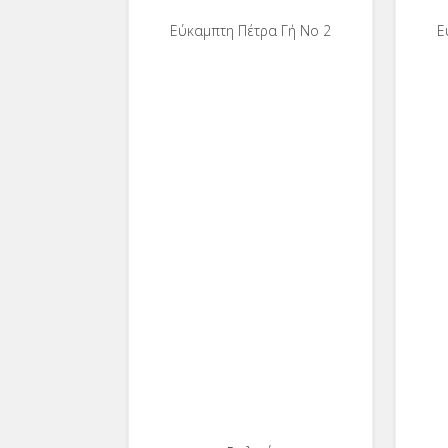
Εύκαμπτη Πέτρα Γή No 2
Ε